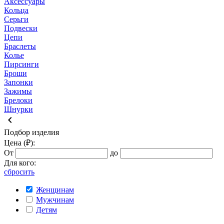
Аксессуары
Кольца
Серьги
Подвески
Цепи
Браслеты
Колье
Пирсинги
Броши
Запонки
Зажимы
Брелоки
Шнурки
keyboard_arrow_left
Подбор изделия
Цена (₽):
От
до
Для кого:
сбросить
Женщинам
Мужчинам
Детям