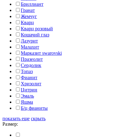
Бриллиант
Гранат
Жемчуг
Кварц
Кварц розовый
Кошачий глаз
Лазурит
Малахит
Марказит swarovski
Празеолит
Сердолик
Топаз
Фианит
Хризолит
Цитрин
Эмаль
Яшма
Б/ц фианиты
показать еще
скрыть
Размер: