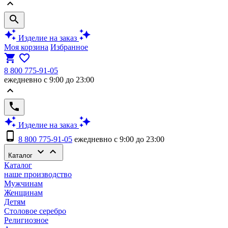
keyboard_arrow_up
search
auto_awesome
auto_awesome
Изделие на заказ
Моя корзина
Избранное
shopping_cart
favorite_border
8 800 775-91-05
ежедневно с 9:00 до 23:00
keyboard_arrow_up
phone
auto_awesome
auto_awesome
Изделие на заказ
phone_android
8 800 775-91-05
ежедневно с 9:00 до 23:00
keyboard_arrow_down
keyboard_arrow_up
Каталог
Каталог
наше производство
Мужчинам
Женщинам
Детям
Столовое серебро
Религиозное