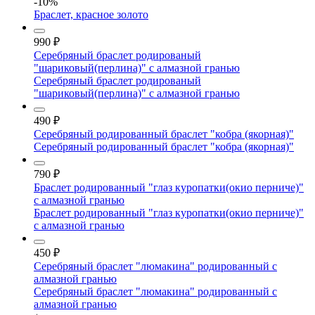
-10%
Браслет, красное золото
990
₽
Серебряный браслет родированый
"шариковый(перлина)" с алмазной гранью
Серебряный браслет родированый
"шариковый(перлина)" с алмазной гранью
490
₽
Серебряный родированный браслет "кобра (якорная)"
Серебряный родированный браслет "кобра (якорная)"
790
₽
Браслет родированный "глаз куропатки(окио перниче)"
с алмазной гранью
Браслет родированный "глаз куропатки(окио перниче)"
с алмазной гранью
450
₽
Серебряный браслет "люмакина" родированный с
алмазной гранью
Серебряный браслет "люмакина" родированный с
алмазной гранью