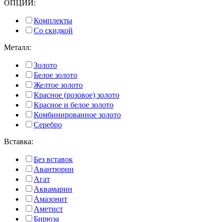
ОПЦИИ:
Комплекты
Со скидкой
Металл:
Золото
Белое золото
Желтое золото
Красное (розовое) золото
Красное и белое золото
Комбинированное золото
Серебро
Вставка:
Без вставок
Авантюрин
Агат
Аквамарин
Амазонит
Аметист
Бирюза