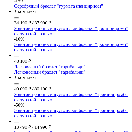
-15%
Серебряный браслет "гурмета (панцирное)"
+ комплект
34 190
₽
/
37 990
₽
Золотой цепочный пустотелый браслет "двойной ромб"
с алмазной гранью
-10%
Золотой цепочный пустотелый браслет "двойной ромб"
с алмазной гранью
48 100
₽
Легковесный браслет "гарибальди"
Легковесный браслет "гарибальди"
+ комплект
40 090
₽
/
80 190
₽
Золотой цепочный пустотелый браслет "тройной ромб"
с алмазной гранью
-50%
Золотой цепочный пустотелый браслет "тройной ромб"
с алмазной гранью
13 490
₽
/
14 990
₽