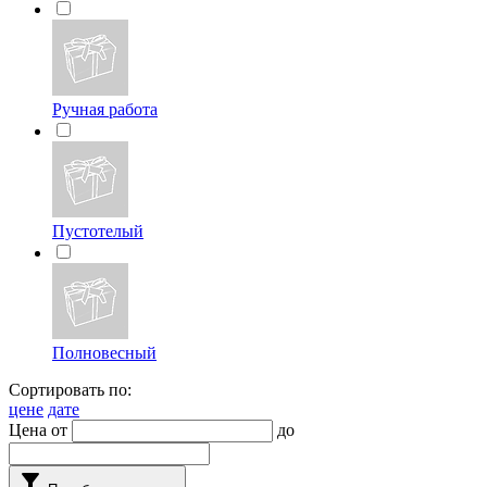
Ручная работа
Пустотелый
Полновесный
Сортировать по:
цене
дате
Цена от
до
filter_alt