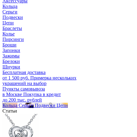
Аксессуары
Кольца
Серьги
Подвески
Цепи
Браслеты
Колье
Пирсинги
Броши
Запонки
Зажимы
Брелоки
Шнурки
Бесплатная доставка
от 1 500 руб.
Примерка нескольких
украшений на выбор
Пункты самовывоза
в Москве
Покупка в кредит
до 200 тыс. рублей
Кольца
Серьги
Подвески
Цепи
Статьи