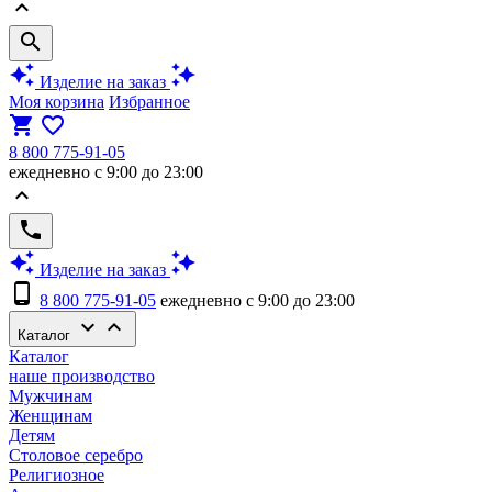
keyboard_arrow_up
search
auto_awesome
auto_awesome
Изделие на заказ
Моя корзина
Избранное
shopping_cart
favorite_border
8 800 775-91-05
ежедневно с 9:00 до 23:00
keyboard_arrow_up
phone
auto_awesome
auto_awesome
Изделие на заказ
phone_android
8 800 775-91-05
ежедневно с 9:00 до 23:00
keyboard_arrow_down
keyboard_arrow_up
Каталог
Каталог
наше производство
Мужчинам
Женщинам
Детям
Столовое серебро
Религиозное