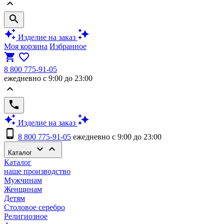
keyboard_arrow_up
search
auto_awesome
auto_awesome
Изделие на заказ
Моя корзина
Избранное
shopping_cart
favorite_border
8 800 775-91-05
ежедневно с 9:00 до 23:00
keyboard_arrow_up
phone
auto_awesome
auto_awesome
Изделие на заказ
phone_android
8 800 775-91-05
ежедневно с 9:00 до 23:00
keyboard_arrow_down
keyboard_arrow_up
Каталог
Каталог
наше производство
Мужчинам
Женщинам
Детям
Столовое серебро
Религиозное