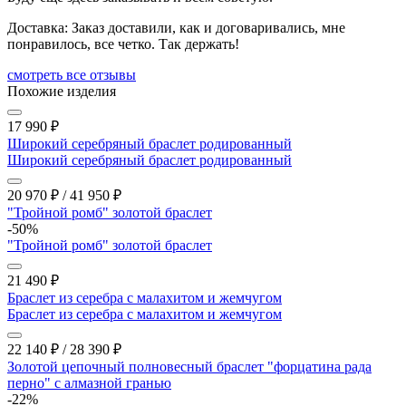
Доставка:
Заказ доставили, как и договаривались, мне
понравилось, все четко. Так держать!
cмотреть все отзывы
Похожие изделия
17 990
₽
Широкий серебряный браслет родированный
Широкий серебряный браслет родированный
20 970
₽
/
41 950
₽
"Тройной ромб" золотой браслет
-50%
"Тройной ромб" золотой браслет
21 490
₽
Браслет из серебра с малахитом и жемчугом
Браслет из серебра с малахитом и жемчугом
22 140
₽
/
28 390
₽
Золотой цепочный полновесный браслет "форцатина рада
перно" с алмазной гранью
-22%