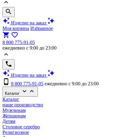
keyboard_arrow_up
search
auto_awesome
auto_awesome
Изделие на заказ
Моя корзина
Избранное
shopping_cart
favorite_border
8 800 775-91-05
ежедневно с 9:00 до 23:00
keyboard_arrow_up
phone
auto_awesome
auto_awesome
Изделие на заказ
phone_android
8 800 775-91-05
ежедневно с 9:00 до 23:00
keyboard_arrow_down
keyboard_arrow_up
Каталог
Каталог
наше производство
Мужчинам
Женщинам
Детям
Столовое серебро
Религиозное