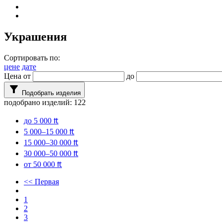
Украшения
Сортировать по:
цене
дате
Цена от
до
filter_alt
Подобрать изделия
подобрано изделий:
122
до 5 000 ₶
5 000–15 000 ₶
15 000–30 000 ₶
30 000–50 000 ₶
от 50 000 ₶
<< Первая
1
2
3