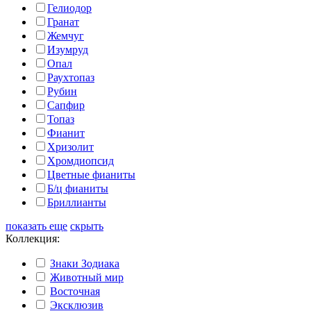
Гелиодор
Гранат
Жемчуг
Изумруд
Опал
Раухтопаз
Рубин
Сапфир
Топаз
Фианит
Хризолит
Хромдиопсид
Цветные фианиты
Б/ц фианиты
Бриллианты
показать еще
скрыть
Коллекция:
Знаки Зодиака
Животный мир
Восточная
Эксклюзив