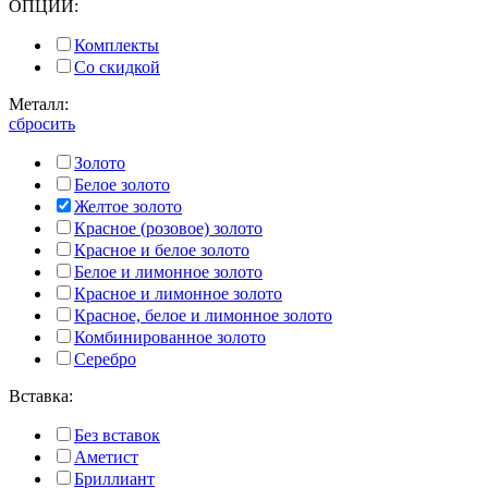
ОПЦИИ:
Комплекты
Со скидкой
Металл:
сбросить
Золото
Белое золото
Желтое золото
Красное (розовое) золото
Красное и белое золото
Белое и лимонное золото
Красное и лимонное золото
Красное, белое и лимонное золото
Комбинированное золото
Серебро
Вставка:
Без вставок
Аметист
Бриллиант