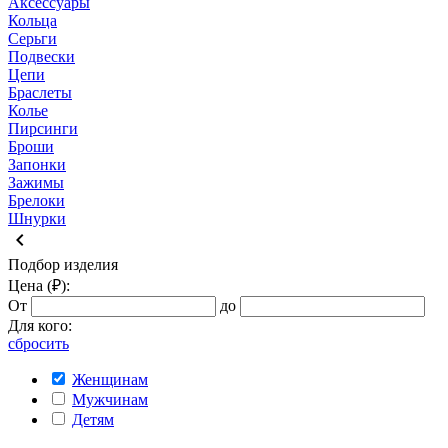
Аксессуары
Кольца
Серьги
Подвески
Цепи
Браслеты
Колье
Пирсинги
Броши
Запонки
Зажимы
Брелоки
Шнурки
keyboard_arrow_left
Подбор изделия
Цена (₽):
От
до
Для кого:
сбросить
Женщинам
Мужчинам
Детям