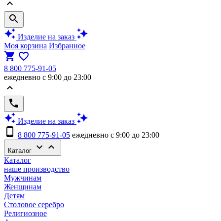
keyboard_arrow_up
search
auto_awesome
auto_awesome
Изделие на заказ
Моя корзина
Избранное
shopping_cart
favorite_border
8 800 775-91-05
ежедневно с 9:00 до 23:00
keyboard_arrow_up
phone
auto_awesome
auto_awesome
Изделие на заказ
phone_android
8 800 775-91-05
ежедневно с 9:00 до 23:00
keyboard_arrow_down
keyboard_arrow_up
Каталог
Каталог
наше производство
Мужчинам
Женщинам
Детям
Столовое серебро
Религиозное