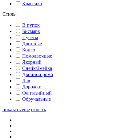
Классика
Стиль:
В пупок
Бисмарк
Пусеты
Длинные
Конго
Помолвочные
Якорный
Снейк/Змейка
Двойной ромб
Лав
Дорожки
Фантазийный
Обручальные
показать еще
скрыть