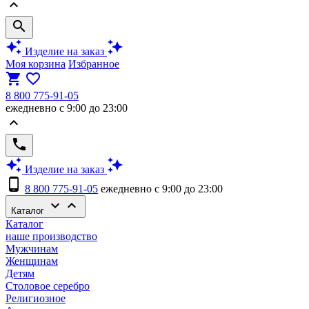
keyboard_arrow_up
search
auto_awesome
auto_awesome
Изделие на заказ
Моя корзина
Избранное
shopping_cart
favorite_border
8 800 775-91-05
ежедневно с 9:00 до 23:00
keyboard_arrow_up
phone
auto_awesome
auto_awesome
Изделие на заказ
phone_android
8 800 775-91-05
ежедневно с 9:00 до 23:00
keyboard_arrow_down
keyboard_arrow_up
Каталог
Каталог
наше производство
Мужчинам
Женщинам
Детям
Столовое серебро
Религиозное