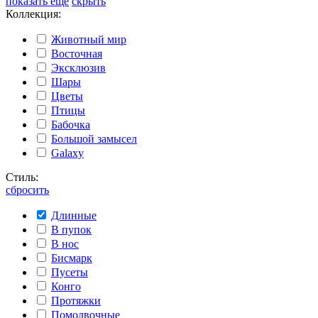
показать еще
скрыть
Коллекция:
Животный мир
Восточная
Эксклюзив
Шары
Цветы
Птицы
Бабочка
Большой замысел
Galaxy
Стиль:
сбросить
Длинные
В пупок
В нос
Бисмарк
Пусеты
Конго
Протяжки
Помолвочные