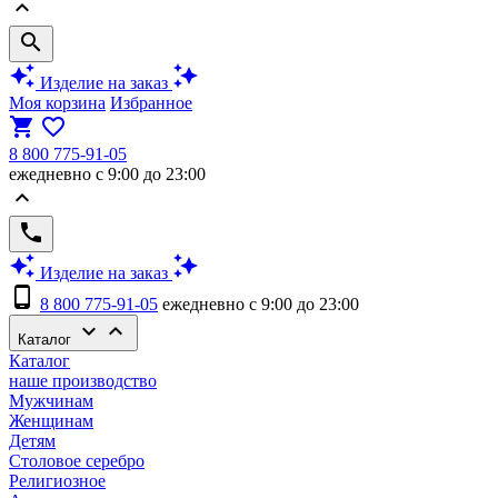
keyboard_arrow_up
search
auto_awesome
auto_awesome
Изделие на заказ
Моя корзина
Избранное
shopping_cart
favorite_border
8 800 775-91-05
ежедневно с 9:00 до 23:00
keyboard_arrow_up
phone
auto_awesome
auto_awesome
Изделие на заказ
phone_android
8 800 775-91-05
ежедневно с 9:00 до 23:00
keyboard_arrow_down
keyboard_arrow_up
Каталог
Каталог
наше производство
Мужчинам
Женщинам
Детям
Столовое серебро
Религиозное