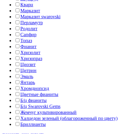
Кварц
Марказит
Марказит swarovski
Перламутр
Родолит
Сапфир
Топаз
Фианит
Хризолит
Хризопраз
Циозит
Цитрин
Эмаль
Янтарь
Хромдиопсид
Цветные фианиты
Б/ц фианиты
Б/ц Swarovski Gems
Жемчуг культивированный
Халцедон зеленый (облагороженный по цвету)
Бриллианты