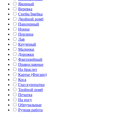
Якорный
Веревка
Снейк/Змейка
Двойной ромб
Панцирный
Нонна
Перлина
Лав
Крученый
Малинки
Дорожки
Фантазийный
Православные
На браслет
Картье (Фигаро)
Коса
Глаз куропатки
Тройной ромб
Печатка
На ногу
Обручальные
Ручная работа