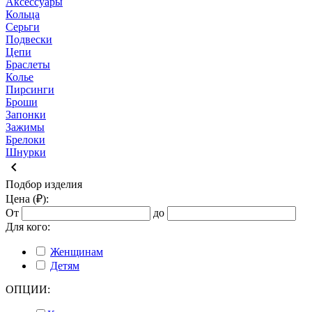
Аксессуары
Кольца
Серьги
Подвески
Цепи
Браслеты
Колье
Пирсинги
Броши
Запонки
Зажимы
Брелоки
Шнурки
keyboard_arrow_left
Подбор изделия
Цена (₽):
От
до
Для кого:
Женщинам
Детям
ОПЦИИ: