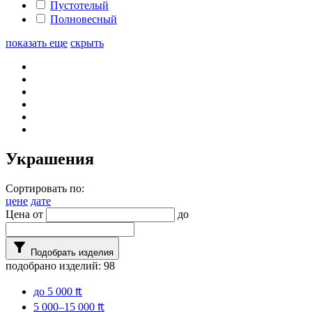
Пустотелый
Полновесный
показать еще
скрыть
Украшения
Сортировать по:
цене
дате
Цена от
до
filter_alt
Подобрать изделия
подобрано изделий:
98
до 5 000 ₶
5 000–15 000 ₶