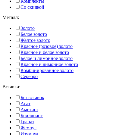
Комплекты
Со скидкой
Металл:
Золото
Белое золото
Желтое золото
Красное (розовое) золото
Красное и белое золото
Белое и лимонное золото
Красное и лимонное золото
Комбинированное золото
Серебро
Вставка:
Без вставок
Агат
Аметист
Бриллиант
Гранат
Жемчуг
Изумруд