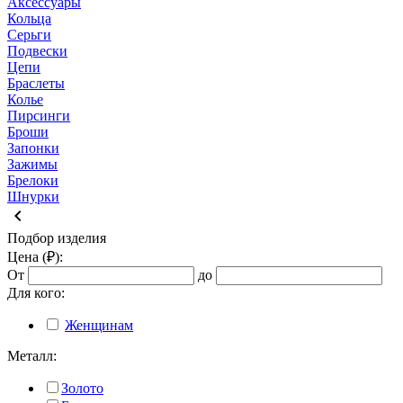
Аксессуары
Кольца
Серьги
Подвески
Цепи
Браслеты
Колье
Пирсинги
Броши
Запонки
Зажимы
Брелоки
Шнурки
keyboard_arrow_left
Подбор изделия
Цена (₽):
От
до
Для кого:
Женщинам
Металл:
Золото