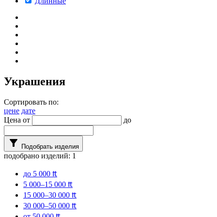
Длинные
Украшения
Сортировать по:
цене
дате
Цена от
до
filter_alt
Подобрать изделия
подобрано изделий:
1
до 5 000 ₶
5 000–15 000 ₶
15 000–30 000 ₶
30 000–50 000 ₶
от 50 000 ₶