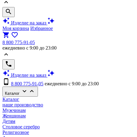
keyboard_arrow_up
search
auto_awesome
auto_awesome
Изделие на заказ
Моя корзина
Избранное
shopping_cart
favorite_border
8 800 775-91-05
ежедневно с 9:00 до 23:00
keyboard_arrow_up
phone
auto_awesome
auto_awesome
Изделие на заказ
phone_android
8 800 775-91-05
ежедневно с 9:00 до 23:00
keyboard_arrow_down
keyboard_arrow_up
Каталог
Каталог
наше производство
Мужчинам
Женщинам
Детям
Столовое серебро
Религиозное