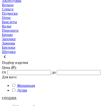
Аксессуары
Кольца
Серьги
Подвески
Цепи
Браслеты
Колье
Пирсинги
Броши
Запонки
Зажимы
Брелоки
Шнурки
keyboard_arrow_left
Подбор изделия
Цена (₽):
От
до
Для кого:
Женщинам
Детям
ОПЦИИ: