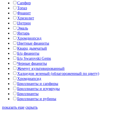
Сапфир
Топаз
Фианит
Хризолит
Цитрин
Эмаль
Янтарь
Хромдиопсид
Цветные фианиты
Кварц дымчатый
Б/ц фианиты
Б/ц Swarovski Gems
Черные фианиты
Жемчуг культивированный
Халцедон зеленый (облагороженный по цвету)
Хромдиапсид
Бриллианты и сапфиры
Бриллианты и изумруды
Бриллианты
Бриллианты и рубины
показать еще
скрыть