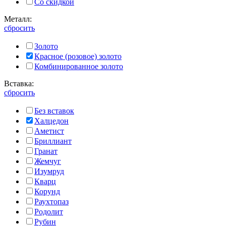
Со скидкой
Металл:
сбросить
Золото
Красное (розовое) золото
Комбинированное золото
Вставка:
сбросить
Без вставок
Халцедон
Аметист
Бриллиант
Гранат
Жемчуг
Изумруд
Кварц
Корунд
Раухтопаз
Родолит
Рубин