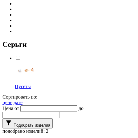
Серьги
Пусеты
Сортировать по:
цене
дате
Цена от
до
filter_alt
Подобрать изделия
подобрано изделий:
2