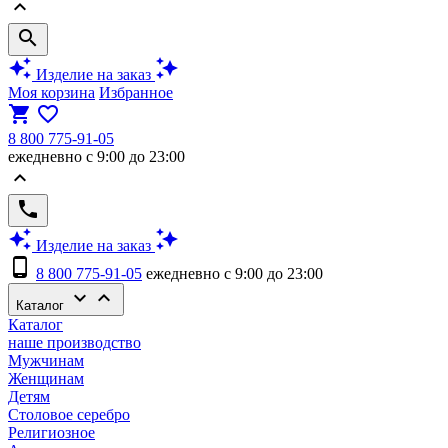
keyboard_arrow_up
search
auto_awesome
auto_awesome
Изделие на заказ
Моя корзина
Избранное
shopping_cart
favorite_border
8 800 775-91-05
ежедневно с 9:00 до 23:00
keyboard_arrow_up
phone
auto_awesome
auto_awesome
Изделие на заказ
phone_android
8 800 775-91-05
ежедневно с 9:00 до 23:00
keyboard_arrow_down
keyboard_arrow_up
Каталог
Каталог
наше производство
Мужчинам
Женщинам
Детям
Столовое серебро
Религиозное