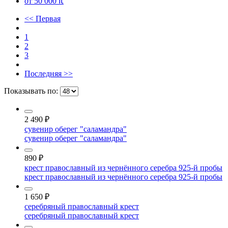
от 50 000 ₶
<< Первая
1
2
3
Последняя >>
Показывать по:
2 490
₽
сувенир оберег "саламандра"
сувенир оберег "саламандра"
890
₽
крест православный из чернённого серебра 925-й пробы
крест православный из чернённого серебра 925-й пробы
1 650
₽
серебряный православный крест
серебряный православный крест