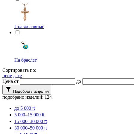
Православные
На браслет
Сортировать по:
цене
дате
Цена от
до
filter_alt
Подобрать изделия
подобрано изделий:
124
до 5 000 ₶
5 000–15 000 ₶
15 000–30 000 ₶
30 000–50 000 ₶