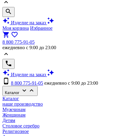
keyboard_arrow_up
search
auto_awesome
auto_awesome
Изделие на заказ
Моя корзина
Избранное
shopping_cart
favorite_border
8 800 775-91-05
ежедневно с 9:00 до 23:00
keyboard_arrow_up
phone
auto_awesome
auto_awesome
Изделие на заказ
phone_android
8 800 775-91-05
ежедневно с 9:00 до 23:00
keyboard_arrow_down
keyboard_arrow_up
Каталог
Каталог
наше производство
Мужчинам
Женщинам
Детям
Столовое серебро
Религиозное