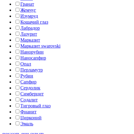
Гранат
Жемчуг
Изумруд
Кошачий глаз
Лабрадор
Лазурит
Марказит
Марказит swarovski
Нанорубин
Наносапфир
Опал
Перламутр
Рубин
Сапфир
Сердолик
Симберцит
Содалит
Тигровый глаз
Фианит
Цирконий
Эмаль
показать еще
скрыть