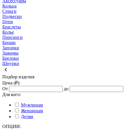
Аксессуары
Кольца
Серьги
Подвески
Цепи
Браслеты
Колье
Пирсинги
Броши
Запонки
Зажимы
Брелоки
Шнурки
keyboard_arrow_left
Подбор изделия
Цена (₽):
От
до
Для кого:
Мужчинам
Женщинам
Детям
ОПЦИИ: