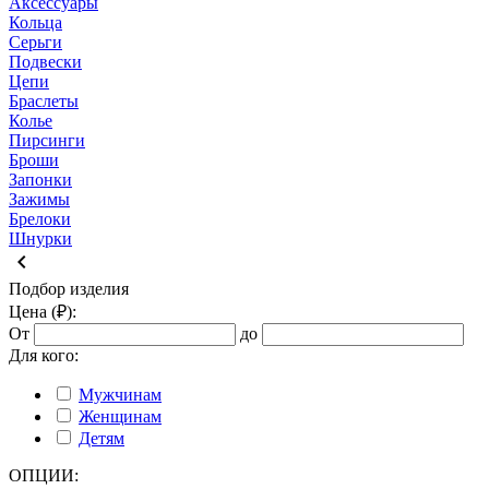
Аксессуары
Кольца
Серьги
Подвески
Цепи
Браслеты
Колье
Пирсинги
Броши
Запонки
Зажимы
Брелоки
Шнурки
keyboard_arrow_left
Подбор изделия
Цена (₽):
От
до
Для кого:
Мужчинам
Женщинам
Детям
ОПЦИИ: