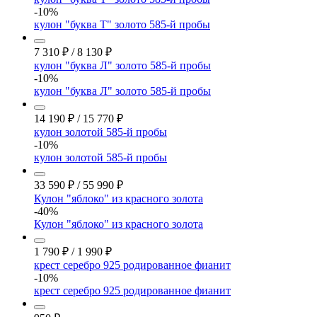
-10%
кулон "буква Т" золото 585-й пробы
7 310
₽
/
8 130
₽
кулон "буква Л" золото 585-й пробы
-10%
кулон "буква Л" золото 585-й пробы
14 190
₽
/
15 770
₽
кулон золотой 585-й пробы
-10%
кулон золотой 585-й пробы
33 590
₽
/
55 990
₽
Кулон "яблоко" из красного золота
-40%
Кулон "яблоко" из красного золота
1 790
₽
/
1 990
₽
крест серебро 925 родированное фианит
-10%
крест серебро 925 родированное фианит