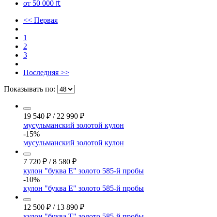
от 50 000 ₶
<< Первая
1
2
3
Последняя >>
Показывать по:
19 540
₽
/
22 990
₽
мусульманский золотой кулон
-15%
мусульманский золотой кулон
7 720
₽
/
8 580
₽
кулон "буква Е" золото 585-й пробы
-10%
кулон "буква Е" золото 585-й пробы
12 500
₽
/
13 890
₽
кулон "буква Т" золото 585-й пробы