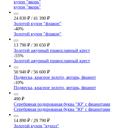
кулон "якорь"
кулон "якорь"
24 830
₽
/
41 390
₽
Золотой кулон "флакон"
-40%
Золотой кулон "флакон"
13 790
₽
/
30 650
₽
Золотой ажурный православный крест
-55%
Золотой ажурный православный крест
50 940
₽
/
56 600
₽
Подвеска, красное золото, янтарь, фианит
-10%
Подвеска, красное золото, янтарь, фианит
490
₽
Серебряная родированая буква "Ю" с фианитами
Серебряная родированая буква "Ю" с фианитами
14 890
₽
/
29 790
₽
Золотой кулон "купол"