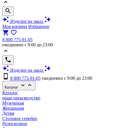
keyboard_arrow_up
search
auto_awesome
auto_awesome
Изделие на заказ
Моя корзина
Избранное
shopping_cart
favorite_border
8 800 775-91-05
ежедневно с 9:00 до 23:00
keyboard_arrow_up
phone
auto_awesome
auto_awesome
Изделие на заказ
phone_android
8 800 775-91-05
ежедневно с 9:00 до 23:00
keyboard_arrow_down
keyboard_arrow_up
Каталог
Каталог
наше производство
Мужчинам
Женщинам
Детям
Столовое серебро
Религиозное