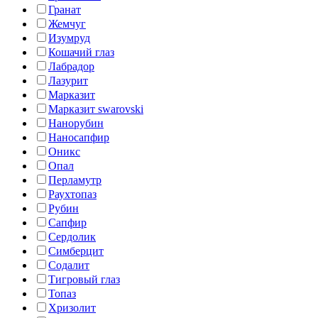
Гранат
Жемчуг
Изумруд
Кошачий глаз
Лабрадор
Лазурит
Марказит
Марказит swarovski
Нанорубин
Наносапфир
Оникс
Опал
Перламутр
Раухтопаз
Рубин
Сапфир
Сердолик
Симберцит
Содалит
Тигровый глаз
Топаз
Хризолит