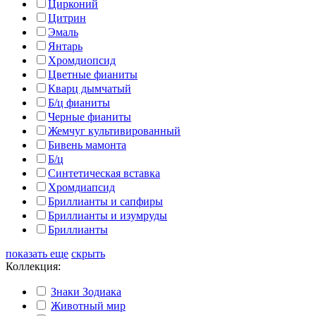
Цирконий
Цитрин
Эмаль
Янтарь
Хромдиопсид
Цветные фианиты
Кварц дымчатый
Б/ц фианиты
Черные фианиты
Жемчуг культивированный
Бивень мамонта
Б/ц
Синтетическая вставка
Хромдиапсид
Бриллианты и сапфиры
Бриллианты и изумруды
Бриллианты
показать еще
скрыть
Коллекция:
Знаки Зодиака
Животный мир