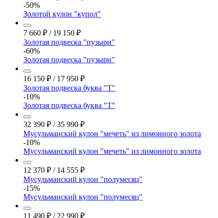
-50%
Золотой кулон "купол"
7 660
₽
/
19 150
₽
Золотая подвеска "пузыри"
-60%
Золотая подвеска "пузыри"
16 150
₽
/
17 950
₽
Золотая подвеска буква "Т"
-10%
Золотая подвеска буква "Т"
32 390
₽
/
35 990
₽
Мусульманский кулон "мечеть" из лимонного золота
-10%
Мусульманский кулон "мечеть" из лимонного золота
12 370
₽
/
14 555
₽
Мусульманский кулон "полумесяц"
-15%
Мусульманский кулон "полумесяц"
11 490
₽
/
22 990
₽