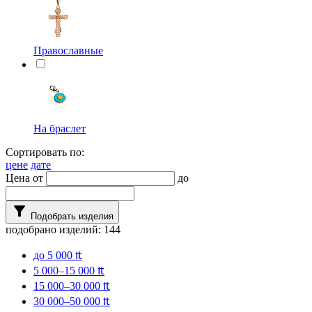
Православные
На браслет
Сортировать по:
цене
дате
Цена от
до
filter_alt
Подобрать изделия
подобрано изделий:
144
до 5 000 ₶
5 000–15 000 ₶
15 000–30 000 ₶
30 000–50 000 ₶