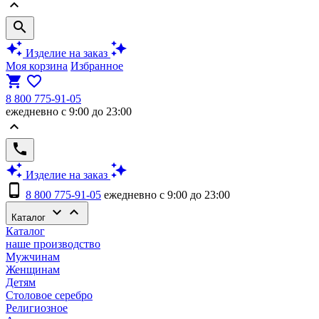
keyboard_arrow_up
search
auto_awesome
auto_awesome
Изделие на заказ
Моя корзина
Избранное
shopping_cart
favorite_border
8 800 775-91-05
ежедневно с 9:00 до 23:00
keyboard_arrow_up
phone
auto_awesome
auto_awesome
Изделие на заказ
phone_android
8 800 775-91-05
ежедневно с 9:00 до 23:00
keyboard_arrow_down
keyboard_arrow_up
Каталог
Каталог
наше производство
Мужчинам
Женщинам
Детям
Столовое серебро
Религиозное