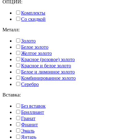
ОПЦИИ:
Комплекты
Со скидкой
Металл:
Золото
Белое золото
Желтое золото
Красное (розовое) золото
Красное и белое золото
Белое и лимонное золото
Комбинированное золото
Серебро
Вставка:
Без вставок
Бриллиант
Гранат
Фианит
Эмаль
Янтарь