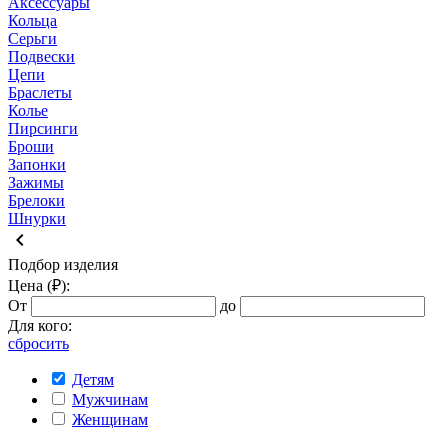
Аксессуары
Кольца
Серьги
Подвески
Цепи
Браслеты
Колье
Пирсинги
Броши
Запонки
Зажимы
Брелоки
Шнурки
keyboard_arrow_left
Подбор изделия
Цена (₽):
От
до
Для кого:
сбросить
Детям
Мужчинам
Женщинам