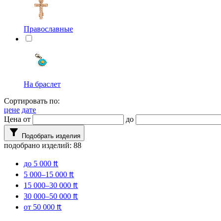
Православные
На браслет
Сортировать по:
цене
дате
Цена от
до
filter_alt
Подобрать изделия
подобрано изделий:
88
до 5 000 ₶
5 000–15 000 ₶
15 000–30 000 ₶
30 000–50 000 ₶
от 50 000 ₶