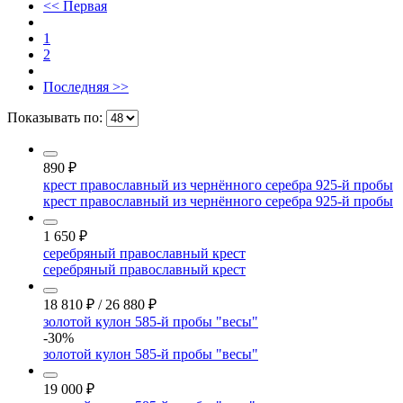
<< Первая
1
2
Последняя >>
Показывать по:
890
₽
крест православный из чернённого серебра 925-й пробы
крест православный из чернённого серебра 925-й пробы
1 650
₽
серебряный православный крест
серебряный православный крест
18 810
₽
/
26 880
₽
золотой кулон 585-й пробы "весы"
-30%
золотой кулон 585-й пробы "весы"
19 000
₽