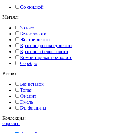
Со скидкой
Металл:
Золото
Белое золото
Желтое золото
Красное (розовое) золото
Красное и белое золото
Комбинированное золото
Серебро
Вставка:
Без вставок
Топаз
Фианит
Эмаль
Б/ц фианиты
Коллекция:
сбросить