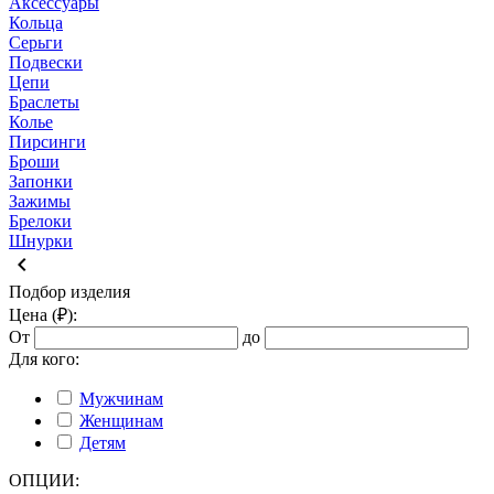
Аксессуары
Кольца
Серьги
Подвески
Цепи
Браслеты
Колье
Пирсинги
Броши
Запонки
Зажимы
Брелоки
Шнурки
keyboard_arrow_left
Подбор изделия
Цена (₽):
От
до
Для кого:
Мужчинам
Женщинам
Детям
ОПЦИИ: