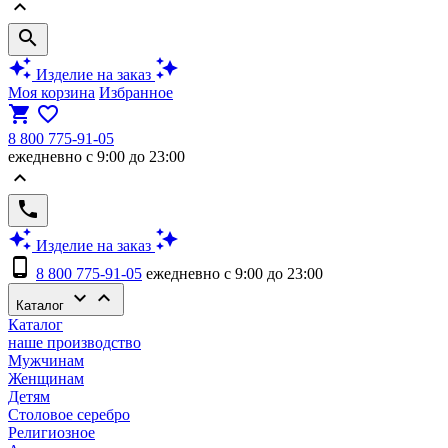
keyboard_arrow_up
search
auto_awesome
auto_awesome
Изделие на заказ
Моя корзина
Избранное
shopping_cart
favorite_border
8 800 775-91-05
ежедневно с 9:00 до 23:00
keyboard_arrow_up
phone
auto_awesome
auto_awesome
Изделие на заказ
phone_android
8 800 775-91-05
ежедневно с 9:00 до 23:00
keyboard_arrow_down
keyboard_arrow_up
Каталог
Каталог
наше производство
Мужчинам
Женщинам
Детям
Столовое серебро
Религиозное