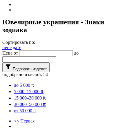
Ювелирные украшения - Знаки
зодиака
Сортировать по:
цене
дате
Цена от
до
filter_alt
Подобрать изделия
подобрано изделий:
54
до 5 000 ₶
5 000–15 000 ₶
15 000–30 000 ₶
30 000–50 000 ₶
от 50 000 ₶
<< Первая