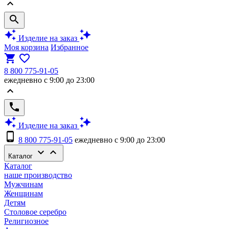
keyboard_arrow_up
search
auto_awesome
auto_awesome
Изделие на заказ
Моя корзина
Избранное
shopping_cart
favorite_border
8 800 775-91-05
ежедневно с 9:00 до 23:00
keyboard_arrow_up
phone
auto_awesome
auto_awesome
Изделие на заказ
phone_android
8 800 775-91-05
ежедневно с 9:00 до 23:00
keyboard_arrow_down
keyboard_arrow_up
Каталог
Каталог
наше производство
Мужчинам
Женщинам
Детям
Столовое серебро
Религиозное