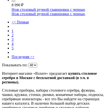
8 990
₽
Нож столовый ручной гравировки с чернью
Нож столовый ручной гравировки с чернью
<< Первая
1
2
3
4
5
Последняя >>
Показывать по:
Интернет-магазин «Взлате» предлагает
купить столовое
серебро в Москве с бесплатной доставкой (в т.ч. в
регионы).
Столовые приборы, наборы столового серебра, фужеры,
чашки, кружки, стопки, рюмки, коньячные наборы, подносы,
серебряные ионизаторы - все это Вы найдете на страницах
нашего каталога. В наличии большой выбор детских
серебряных столовых приборов и столовых наборов.