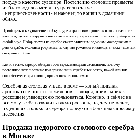
посуду в качестве сувенира. Постепенно столовые предметы
из благородного металла утратили статус
«неприкосновенности» и наконец-то вошли в домашний
обиход.
Приобщиться к художественной культуре и традициям прошлых веков предлагает
наш сайт, где вы обнаружите широчайший выбор серебряных столовых приборов на
любой вкус. Набор посуды из серебра станет отличным подарком молодоженам в
день свадьбы, молодым родителям по случаю рождения младенца, а также теще или
свекрови к юбилею.
Как известно, серебро обладает обеззараживающими свойствами, поэтому
постоянное использование при приеме пищи серебряных ложек, ножей и вилок
способствует сохранению здоровья всех членов семьи.
Серебряная столовая утварь в доме — явный признак
аристократичности его жильцов — людей, привыкших к
роскоши и умеющих ею пользоваться. Конечно, и сейчас не
все могут себе позволить такую роскошь, но, тем не менее,
изделия из столового серебра пользуются большим спросом у
населения.
Продажа недорогого столового серебра
в Москве