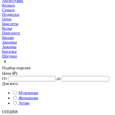
Аксессуары
Кольца
Серьги
Подвески
Цепи
Браслеты
Колье
Пирсинги
Броши
Запонки
Зажимы
Брелоки
Шнурки
keyboard_arrow_left
Подбор изделия
Цена (₽):
От
до
Для кого:
Мужчинам
Женщинам
Детям
ОПЦИИ: