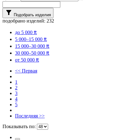
filter_alt
Подобрать изделия
подобрано изделий:
232
до 5 000 ₶
5 000–15 000 ₶
15 000–30 000 ₶
30 000–50 000 ₶
от 50 000 ₶
<< Первая
1
2
3
4
5
Последняя >>
Показывать по: