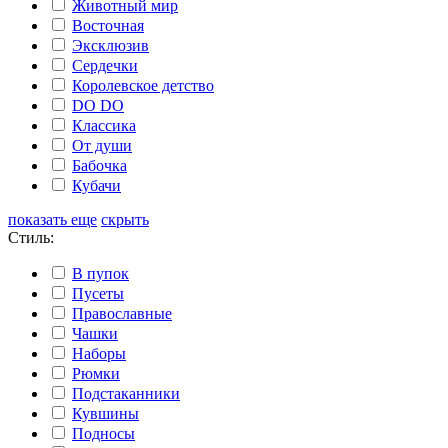
Животный мир
Восточная
Эксклюзив
Сердечки
Королевское детство
DO DO
Классика
От души
Бабочка
Кубачи
показать еще
скрыть
Стиль:
В пупок
Пусеты
Православные
Чашки
Наборы
Рюмки
Подстаканники
Кувшины
Подносы