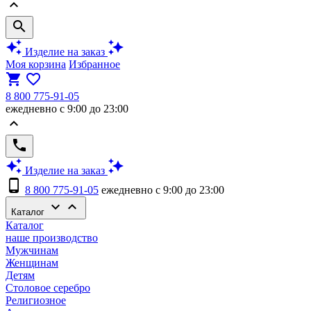
keyboard_arrow_up
search
auto_awesome
auto_awesome
Изделие на заказ
Моя корзина
Избранное
shopping_cart
favorite_border
8 800 775-91-05
ежедневно с 9:00 до 23:00
keyboard_arrow_up
phone
auto_awesome
auto_awesome
Изделие на заказ
phone_android
8 800 775-91-05
ежедневно с 9:00 до 23:00
keyboard_arrow_down
keyboard_arrow_up
Каталог
Каталог
наше производство
Мужчинам
Женщинам
Детям
Столовое серебро
Религиозное