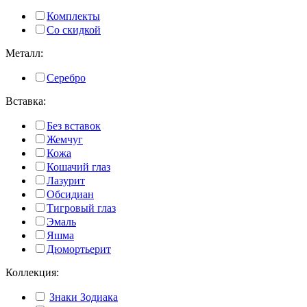
Комплекты
Со скидкой
Металл:
Серебро
Вставка:
Без вставок
Жемчуг
Кожа
Кошачий глаз
Лазурит
Обсидиан
Тигровый глаз
Эмаль
Яшма
Дюмортьерит
Коллекция:
Знаки Зодиака