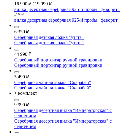
16 990
₽
/
19 990
₽
вилка десертная серебряная 925-й пробы "фаворит"
-15%
вилка десертная серебряная 925-й пробы "фаворит"
6 350
₽
Серебряная детская ложка "утята"
Серебряная детская ложка "утята"
44 990
₽
Серебряный портсигар ручной гравировки
Серебряный портсигар ручной гравировки
5 490
₽
Серебряная чайная ложка "Скарабей"
Серебряная чайная ложка "Скарабей"
+ комплект
9 990
₽
Серебряная десертная вилка "Императорская" с
чернением
Серебряная десертная вилка "Императорская" с
чернением