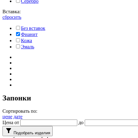
Серебро
Вставка:
сбросить
Без вставок
Фианит
Кожа
Эмаль
Запонки
Сортировать по:
цене
дате
Цена от
до
filter_alt
Подобрать изделия