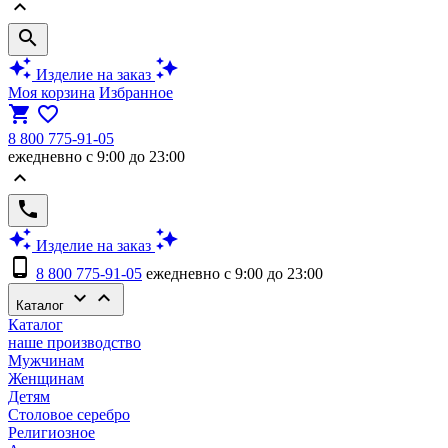
keyboard_arrow_up
search
auto_awesome
auto_awesome
Изделие на заказ
Моя корзина
Избранное
shopping_cart
favorite_border
8 800 775-91-05
ежедневно с 9:00 до 23:00
keyboard_arrow_up
phone
auto_awesome
auto_awesome
Изделие на заказ
phone_android
8 800 775-91-05
ежедневно с 9:00 до 23:00
keyboard_arrow_down
keyboard_arrow_up
Каталог
Каталог
наше производство
Мужчинам
Женщинам
Детям
Столовое серебро
Религиозное