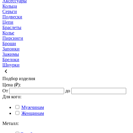
Аксессуары
Кольца
Серьги
Подвески
Цепи
Браслеты
Колье
Пирсинги
Броши
Запонки
Зажимы
Брелоки
Шнурки
keyboard_arrow_left
Подбор изделия
Цена (₽):
От
до
Для кого:
Мужчинам
Женщинам
Металл: