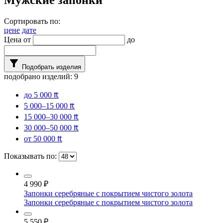
Сортировать по:
цене
дате
Цена от
до
filter_alt
Подобрать изделия
подобрано изделий:
9
до 5 000 ₶
5 000–15 000 ₶
15 000–30 000 ₶
30 000–50 000 ₶
от 50 000 ₶
Показывать по:
4 990
₽
Запонки серебряные с покрытием чистого золота
Запонки серебряные с покрытием чистого золота
5 550
₽