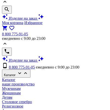
keyboard_arrow_up
search
auto_awesome
auto_awesome
Изделие на заказ
Моя корзина
Избранное
shopping_cart
favorite_border
8 800 775-91-05
ежедневно с 9:00 до 23:00
keyboard_arrow_up
phone
auto_awesome
auto_awesome
Изделие на заказ
phone_android
8 800 775-91-05
ежедневно с 9:00 до 23:00
keyboard_arrow_down
keyboard_arrow_up
Каталог
Каталог
наше производство
Мужчинам
Женщинам
Детям
Столовое серебро
Религиозное