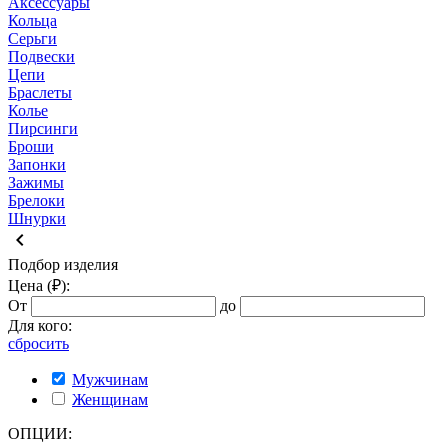
Аксессуары
Кольца
Серьги
Подвески
Цепи
Браслеты
Колье
Пирсинги
Броши
Запонки
Зажимы
Брелоки
Шнурки
keyboard_arrow_left
Подбор изделия
Цена (₽):
От
до
Для кого:
сбросить
Мужчинам
Женщинам
ОПЦИИ: