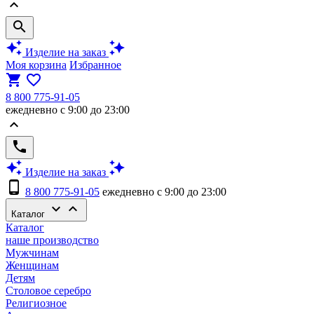
keyboard_arrow_up
search
auto_awesome
auto_awesome
Изделие на заказ
Моя корзина
Избранное
shopping_cart
favorite_border
8 800 775-91-05
ежедневно с 9:00 до 23:00
keyboard_arrow_up
phone
auto_awesome
auto_awesome
Изделие на заказ
phone_android
8 800 775-91-05
ежедневно с 9:00 до 23:00
keyboard_arrow_down
keyboard_arrow_up
Каталог
Каталог
наше производство
Мужчинам
Женщинам
Детям
Столовое серебро
Религиозное