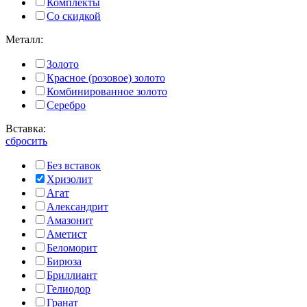
Комплекты
Со скидкой
Металл:
Золото
Красное (розовое) золото
Комбинированное золото
Серебро
Вставка:
сбросить
Без вставок
Хризолит
Агат
Александрит
Амазонит
Аметист
Беломорит
Бирюза
Бриллиант
Гелиодор
Гранат