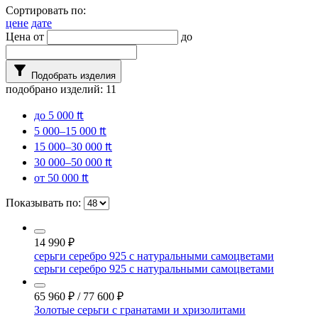
Сортировать по:
цене
дате
Цена от
до
filter_alt
Подобрать изделия
подобрано изделий:
11
до 5 000 ₶
5 000–15 000 ₶
15 000–30 000 ₶
30 000–50 000 ₶
от 50 000 ₶
Показывать по:
14 990
₽
серьги серебро 925 с натуральными самоцветами
серьги серебро 925 с натуральными самоцветами
65 960
₽
/
77 600
₽
Золотые серьги с гранатами и хризолитами