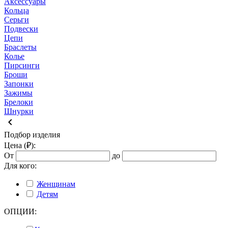
Аксессуары
Кольца
Серьги
Подвески
Цепи
Браслеты
Колье
Пирсинги
Броши
Запонки
Зажимы
Брелоки
Шнурки
keyboard_arrow_left
Подбор изделия
Цена (₽):
От
до
Для кого:
Женщинам
Детям
ОПЦИИ: