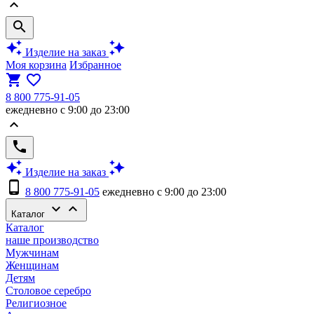
keyboard_arrow_up
search
auto_awesome
auto_awesome
Изделие на заказ
Моя корзина
Избранное
shopping_cart
favorite_border
8 800 775-91-05
ежедневно с 9:00 до 23:00
keyboard_arrow_up
phone
auto_awesome
auto_awesome
Изделие на заказ
phone_android
8 800 775-91-05
ежедневно с 9:00 до 23:00
keyboard_arrow_down
keyboard_arrow_up
Каталог
Каталог
наше производство
Мужчинам
Женщинам
Детям
Столовое серебро
Религиозное