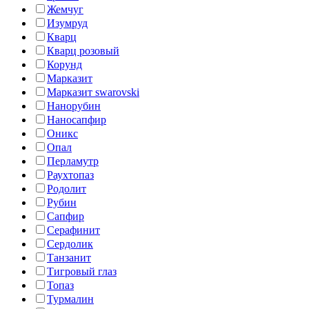
Жемчуг
Изумруд
Кварц
Кварц розовый
Корунд
Марказит
Марказит swarovski
Нанорубин
Наносапфир
Оникс
Опал
Перламутр
Раухтопаз
Родолит
Рубин
Сапфир
Серафинит
Сердолик
Танзанит
Тигровый глаз
Топаз
Турмалин