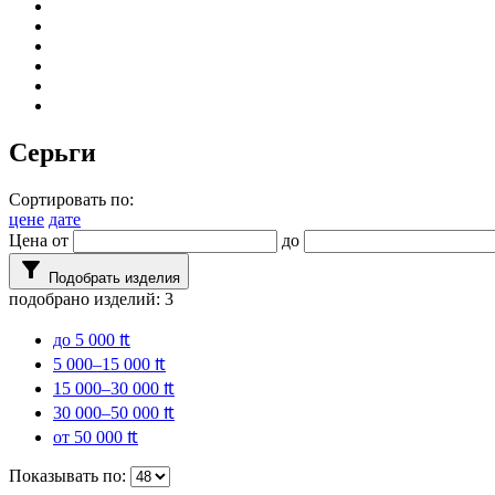
Серьги
Сортировать по:
цене
дате
Цена от
до
filter_alt
Подобрать изделия
подобрано изделий:
3
до 5 000 ₶
5 000–15 000 ₶
15 000–30 000 ₶
30 000–50 000 ₶
от 50 000 ₶
Показывать по: