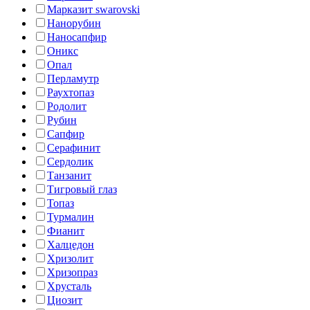
Марказит swarovski
Нанорубин
Наносапфир
Оникс
Опал
Перламутр
Раухтопаз
Родолит
Рубин
Сапфир
Серафинит
Сердолик
Танзанит
Тигровый глаз
Топаз
Турмалин
Фианит
Халцедон
Хризолит
Хризопраз
Хрусталь
Циозит