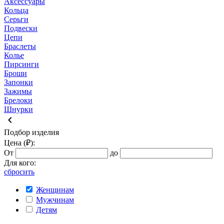
Аксессуары
Кольца
Серьги
Подвески
Цепи
Браслеты
Колье
Пирсинги
Броши
Запонки
Зажимы
Брелоки
Шнурки
keyboard_arrow_left
Подбор изделия
Цена (₽):
От
до
Для кого:
сбросить
Женщинам
Мужчинам
Детям