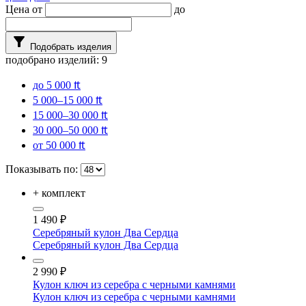
Цена от
до
filter_alt
Подобрать изделия
подобрано изделий:
9
до 5 000 ₶
5 000–15 000 ₶
15 000–30 000 ₶
30 000–50 000 ₶
от 50 000 ₶
Показывать по:
+ комплект
1 490
₽
Серебряный кулон Два Сердца
Серебряный кулон Два Сердца
2 990
₽
Кулон ключ из серебра с черными камнями
Кулон ключ из серебра с черными камнями