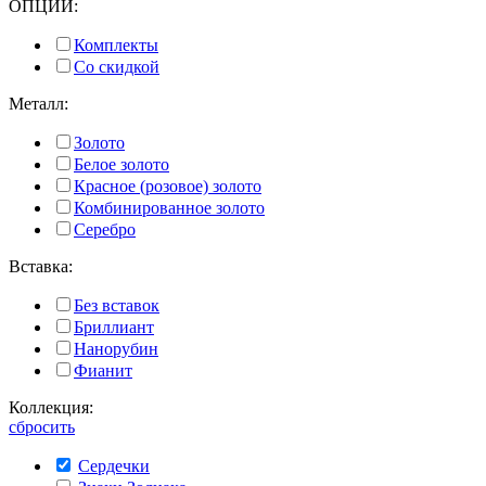
ОПЦИИ:
Комплекты
Со скидкой
Металл:
Золото
Белое золото
Красное (розовое) золото
Комбинированное золото
Серебро
Вставка:
Без вставок
Бриллиант
Нанорубин
Фианит
Коллекция:
сбросить
Сердечки