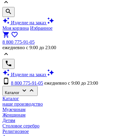
keyboard_arrow_up
search
auto_awesome
auto_awesome
Изделие на заказ
Моя корзина
Избранное
shopping_cart
favorite_border
8 800 775-91-05
ежедневно с 9:00 до 23:00
keyboard_arrow_up
phone
auto_awesome
auto_awesome
Изделие на заказ
phone_android
8 800 775-91-05
ежедневно с 9:00 до 23:00
keyboard_arrow_down
keyboard_arrow_up
Каталог
Каталог
наше производство
Мужчинам
Женщинам
Детям
Столовое серебро
Религиозное