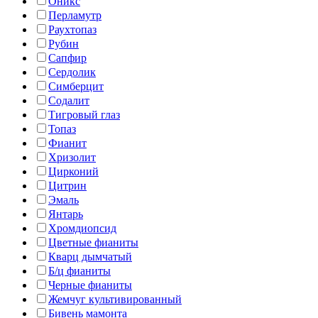
Оникс
Перламутр
Раухтопаз
Рубин
Сапфир
Сердолик
Симберцит
Содалит
Тигровый глаз
Топаз
Фианит
Хризолит
Цирконий
Цитрин
Эмаль
Янтарь
Хромдиопсид
Цветные фианиты
Кварц дымчатый
Б/ц фианиты
Черные фианиты
Жемчуг культивированный
Бивень мамонта