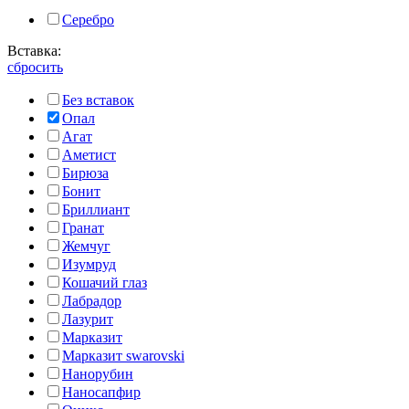
Серебро
Вставка:
сбросить
Без вставок
Опал
Агат
Аметист
Бирюза
Бонит
Бриллиант
Гранат
Жемчуг
Изумруд
Кошачий глаз
Лабрадор
Лазурит
Марказит
Марказит swarovski
Нанорубин
Наносапфир