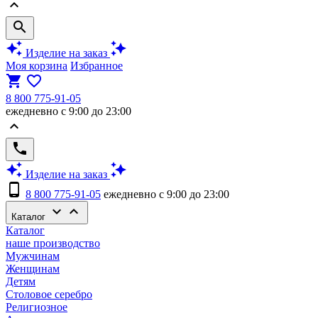
keyboard_arrow_up
search
auto_awesome
auto_awesome
Изделие на заказ
Моя корзина
Избранное
shopping_cart
favorite_border
8 800 775-91-05
ежедневно с 9:00 до 23:00
keyboard_arrow_up
phone
auto_awesome
auto_awesome
Изделие на заказ
phone_android
8 800 775-91-05
ежедневно с 9:00 до 23:00
keyboard_arrow_down
keyboard_arrow_up
Каталог
Каталог
наше производство
Мужчинам
Женщинам
Детям
Столовое серебро
Религиозное