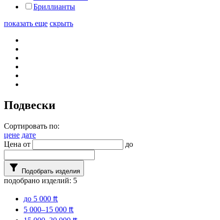
Бриллианты
показать еще
скрыть
Подвески
Сортировать по:
цене
дате
Цена от
до
filter_alt
Подобрать изделия
подобрано изделий:
5
до 5 000 ₶
5 000–15 000 ₶