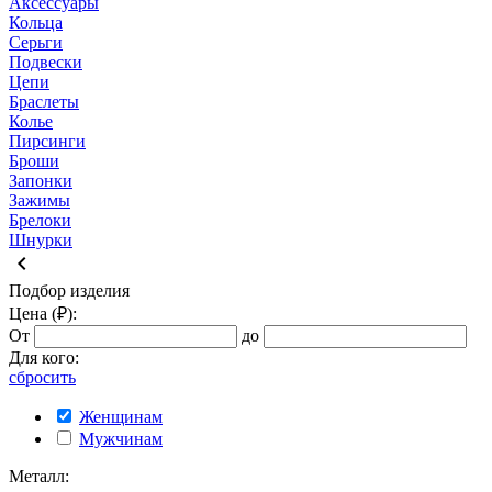
Аксессуары
Кольца
Серьги
Подвески
Цепи
Браслеты
Колье
Пирсинги
Броши
Запонки
Зажимы
Брелоки
Шнурки
keyboard_arrow_left
Подбор изделия
Цена (₽):
От
до
Для кого:
сбросить
Женщинам
Мужчинам
Металл: