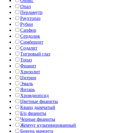
Оникс
Опал
Перламутр
Раухтопаз
Рубин
Сапфир
Сердолик
Симберцит
Содалит
Тигровый глаз
Топаз
Фианит
Хризолит
Цитрин
Эмаль
Янтарь
Хромдиопсид
Цветные фианиты
Кварц дымчатый
Б/ц фианиты
Черные фианиты
Жемчуг культивированный
Бивень мамонта