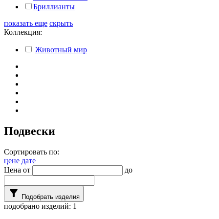
Бриллианты
показать еще
скрыть
Коллекция:
Животный мир
Подвески
Сортировать по:
цене
дате
Цена от
до
filter_alt
Подобрать изделия
подобрано изделий:
1