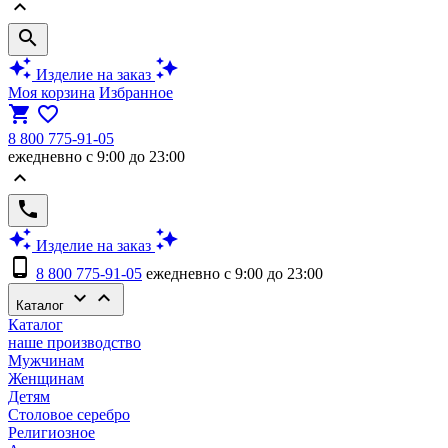
keyboard_arrow_up
search
auto_awesome
auto_awesome
Изделие на заказ
Моя корзина
Избранное
shopping_cart
favorite_border
8 800 775-91-05
ежедневно с 9:00 до 23:00
keyboard_arrow_up
phone
auto_awesome
auto_awesome
Изделие на заказ
phone_android
8 800 775-91-05
ежедневно с 9:00 до 23:00
keyboard_arrow_down
keyboard_arrow_up
Каталог
Каталог
наше производство
Мужчинам
Женщинам
Детям
Столовое серебро
Религиозное