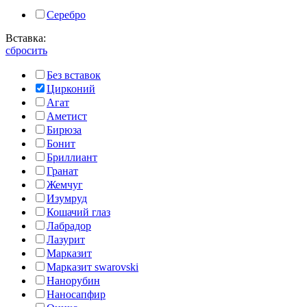
Серебро
Вставка:
сбросить
Без вставок
Цирконий
Агат
Аметист
Бирюза
Бонит
Бриллиант
Гранат
Жемчуг
Изумруд
Кошачий глаз
Лабрадор
Лазурит
Марказит
Марказит swarovski
Нанорубин
Наносапфир