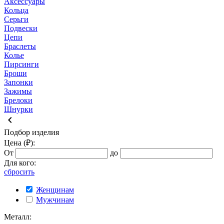
Аксессуары
Кольца
Серьги
Подвески
Цепи
Браслеты
Колье
Пирсинги
Броши
Запонки
Зажимы
Брелоки
Шнурки
keyboard_arrow_left
Подбор изделия
Цена (₽):
От
до
Для кого:
сбросить
Женщинам
Мужчинам
Металл: