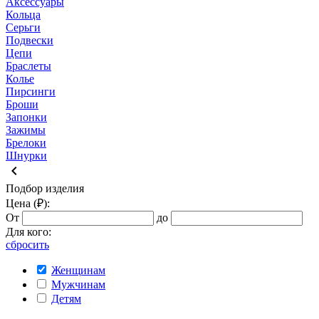
Аксессуары
Кольца
Серьги
Подвески
Цепи
Браслеты
Колье
Пирсинги
Броши
Запонки
Зажимы
Брелоки
Шнурки
keyboard_arrow_left
Подбор изделия
Цена (₽):
От
до
Для кого:
сбросить
Женщинам
Мужчинам
Детям