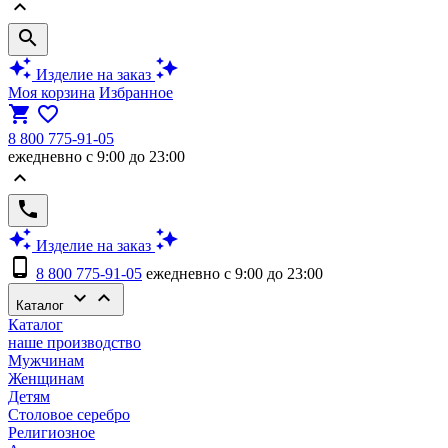
keyboard_arrow_up
search
auto_awesome
auto_awesome
Изделие на заказ
Моя корзина
Избранное
shopping_cart
favorite_border
8 800 775-91-05
ежедневно с 9:00 до 23:00
keyboard_arrow_up
phone
auto_awesome
auto_awesome
Изделие на заказ
phone_android
8 800 775-91-05
ежедневно с 9:00 до 23:00
keyboard_arrow_down
keyboard_arrow_up
Каталог
Каталог
наше производство
Мужчинам
Женщинам
Детям
Столовое серебро
Религиозное