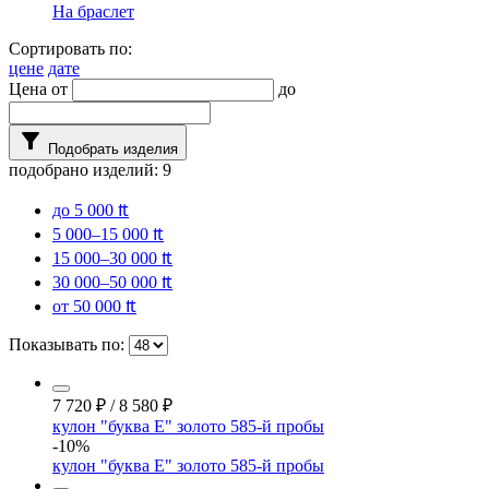
На браслет
Сортировать по:
цене
дате
Цена от
до
filter_alt
Подобрать изделия
подобрано изделий:
9
до 5 000 ₶
5 000–15 000 ₶
15 000–30 000 ₶
30 000–50 000 ₶
от 50 000 ₶
Показывать по:
7 720
₽
/
8 580
₽
кулон "буква Е" золото 585-й пробы
-10%
кулон "буква Е" золото 585-й пробы