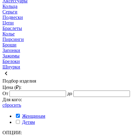
Аксессуары
Кольца
Серьги
Подвески
Цепи
Браслеты
Колье
Пирсинги
Броши
Запонки
Зажимы
Брелоки
Шнурки
keyboard_arrow_left
Подбор изделия
Цена (₽):
От
до
Для кого:
сбросить
Женщинам
Детям
ОПЦИИ: