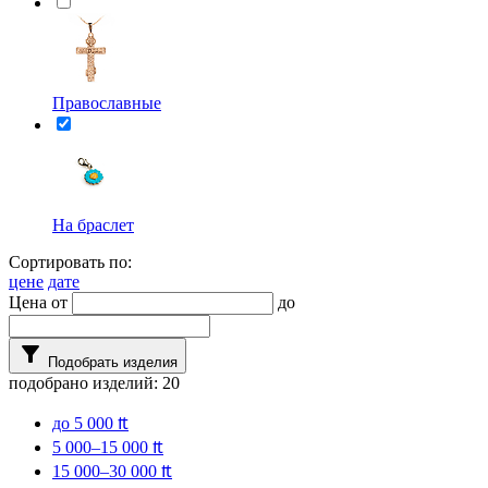
Православные
На браслет
Сортировать по:
цене
дате
Цена от
до
filter_alt
Подобрать изделия
подобрано изделий:
20
до 5 000 ₶
5 000–15 000 ₶
15 000–30 000 ₶