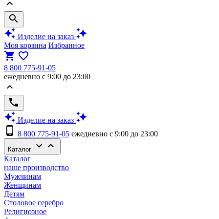
keyboard_arrow_up
search
auto_awesome
auto_awesome
Изделие на заказ
Моя корзина
Избранное
shopping_cart
favorite_border
8 800 775-91-05
ежедневно с 9:00 до 23:00
keyboard_arrow_up
phone
auto_awesome
auto_awesome
Изделие на заказ
phone_android
8 800 775-91-05
ежедневно с 9:00 до 23:00
keyboard_arrow_down
keyboard_arrow_up
Каталог
Каталог
наше производство
Мужчинам
Женщинам
Детям
Столовое серебро
Религиозное