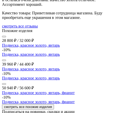
Ассортимент хороший.
Качество товара:
Приветливая сотрудница магазина. Буду
приобретать еще украшения в этом магазине.
cмотреть все отзывы
Похожие изделия
28 800
₽
/
32 000
₽
Подвеска, красное золото, янтарь
-10%
Подвеска, красное золото, янтарь
39 960
₽
/
44 400
₽
Подвеска, красное золото, янтарь
-10%
Подвеска, красное золото, янтарь
50 940
₽
/
56 600
₽
Подвеска, красное золото, янтарь, фианит
-10%
Подвеска, красное золото, янтарь, фианит
смотреть все похожие изделия
Подписаться на новинки, скидки и акции