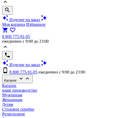
keyboard_arrow_up
search
auto_awesome
auto_awesome
Изделие на заказ
Моя корзина
Избранное
shopping_cart
favorite_border
8 800 775-91-05
ежедневно с 9:00 до 23:00
keyboard_arrow_up
phone
auto_awesome
auto_awesome
Изделие на заказ
phone_android
8 800 775-91-05
ежедневно с 9:00 до 23:00
keyboard_arrow_down
keyboard_arrow_up
Каталог
Каталог
наше производство
Мужчинам
Женщинам
Детям
Столовое серебро
Религиозное