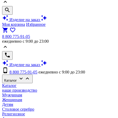
keyboard_arrow_up
search
auto_awesome
auto_awesome
Изделие на заказ
Моя корзина
Избранное
shopping_cart
favorite_border
8 800 775-91-05
ежедневно с 9:00 до 23:00
keyboard_arrow_up
phone
auto_awesome
auto_awesome
Изделие на заказ
phone_android
8 800 775-91-05
ежедневно с 9:00 до 23:00
keyboard_arrow_down
keyboard_arrow_up
Каталог
Каталог
наше производство
Мужчинам
Женщинам
Детям
Столовое серебро
Религиозное