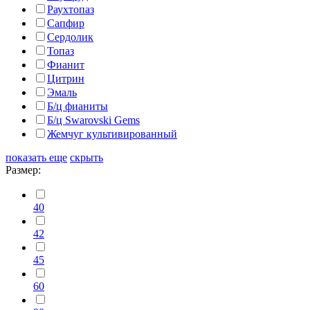
Раухтопаз
Сапфир
Сердолик
Топаз
Фианит
Цитрин
Эмаль
Б/ц фианиты
Б/ц Swarovski Gems
Жемчуг культивированный
показать еще
скрыть
Размер:
40
42
45
60