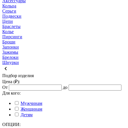
Аксессуары
Кольца
Серьги
Подвески
Цепи
Браслеты
Колье
Пирсинги
Броши
Запонки
Зажимы
Брелоки
Шнурки
keyboard_arrow_left
Подбор изделия
Цена (₽):
От
до
Для кого:
Мужчинам
Женщинам
Детям
ОПЦИИ: