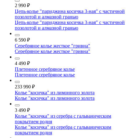
2 990
₽
Цепь-колье "париджина косичка 3-ная" с частичной
позолотой и алмазной гранью
Цепь-колье "париджина косичка 3-ная" с частичной
позолотой и алмазной гранью
6 590
₽
Серебряное колье жесткое "гривна"
Серебряное колье жесткое "гривна"
4 490
₽
Плетенное серебряное колье
Плетенное серебряное колье
233 990
₽
Колье "косичка" из лимонного золота
Колье "косичка" из лимонного золота
3 490
₽
Колье "косичка" из серебра с гальваническим
покрытием родия
Колье "косичка" из серебра с гальваническим
покрытием родия