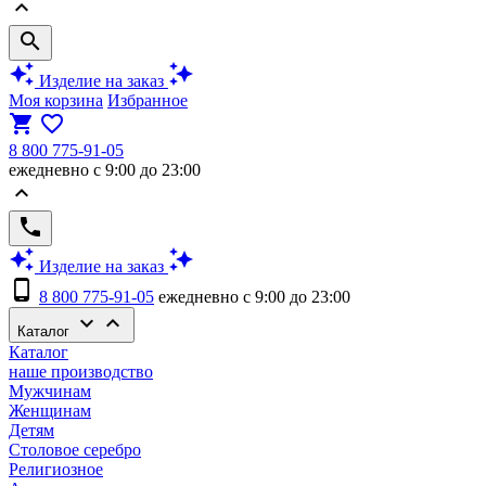
keyboard_arrow_up
search
auto_awesome
auto_awesome
Изделие на заказ
Моя корзина
Избранное
shopping_cart
favorite_border
8 800 775-91-05
ежедневно с 9:00 до 23:00
keyboard_arrow_up
phone
auto_awesome
auto_awesome
Изделие на заказ
phone_android
8 800 775-91-05
ежедневно с 9:00 до 23:00
keyboard_arrow_down
keyboard_arrow_up
Каталог
Каталог
наше производство
Мужчинам
Женщинам
Детям
Столовое серебро
Религиозное