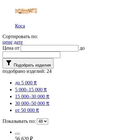
Коса
Сортировать по:
цене
дате
Цена от
до
filter_alt
Подобрать изделия
подобрано изделий:
24
до 5 000 ₶
5 000–15 000 ₶
15 000–30 000 ₶
30 000–50 000 ₶
от 50 000 ₶
Показывать по:
56 620
₽