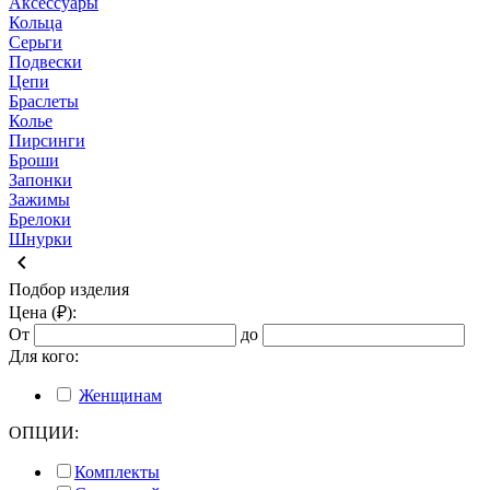
Аксессуары
Кольца
Серьги
Подвески
Цепи
Браслеты
Колье
Пирсинги
Броши
Запонки
Зажимы
Брелоки
Шнурки
keyboard_arrow_left
Подбор изделия
Цена (₽):
От
до
Для кого:
Женщинам
ОПЦИИ:
Комплекты