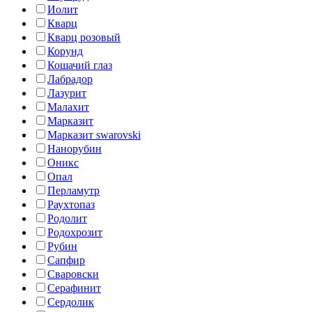
Иолит
Кварц
Кварц розовый
Корунд
Кошачий глаз
Лабрадор
Лазурит
Малахит
Марказит
Марказит swarovski
Нанорубин
Оникс
Опал
Перламутр
Раухтопаз
Родолит
Родохрозит
Рубин
Сапфир
Сваровски
Серафинит
Сердолик