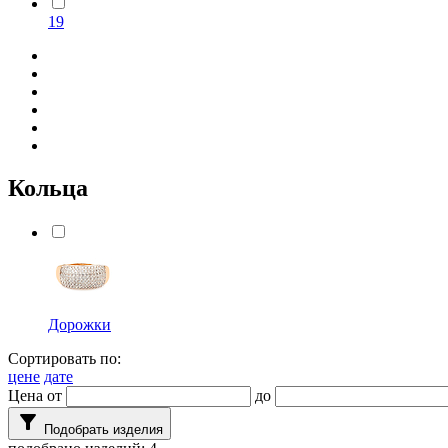
19
Кольца
Дорожки
Сортировать по:
цене
дате
Цена от
до
filter_alt
Подобрать изделия