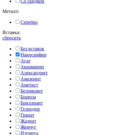
Со скидкой
Металл:
Серебро
Вставка:
сбросить
Без вставок
Наносапфир
Агат
Аквамарин
Александрит
Амазонит
Аметист
Беломорит
Бирюза
Бриллиант
Гелиодор
Гранат
Жадеит
Жемчуг
Изумруд