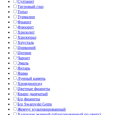
Султанит
Тигровый глаз
Топаз
Турмалин
Фианит
Флюорит
Хризолит
Хризопраз
Хрусталь
Цирконий
Цитрин
Чароит
Эмаль
Янтарь
Яшма
Лунный камень
Хромдиопсид
Цветные фианиты
Кварц дымчатый
Б/ц фианиты
Б/ц Swarovski Gems
Жемчуг культивированный
Халцедон зеленый (облагороженный по цвету)