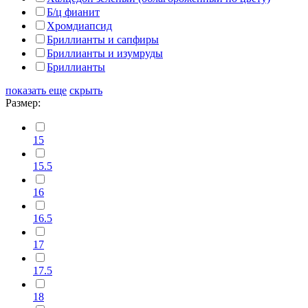
Б/ц фианит
Хромдиапсид
Бриллианты и сапфиры
Бриллианты и изумруды
Бриллианты
показать еще
скрыть
Размер:
15
15.5
16
16.5
17
17.5
18