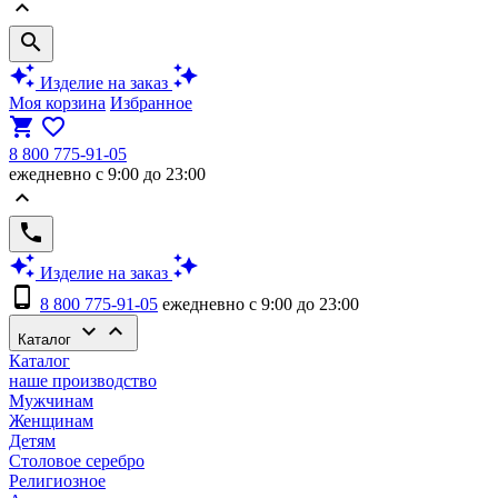
keyboard_arrow_up
search
auto_awesome
auto_awesome
Изделие на заказ
Моя корзина
Избранное
shopping_cart
favorite_border
8 800 775-91-05
ежедневно с 9:00 до 23:00
keyboard_arrow_up
phone
auto_awesome
auto_awesome
Изделие на заказ
phone_android
8 800 775-91-05
ежедневно с 9:00 до 23:00
keyboard_arrow_down
keyboard_arrow_up
Каталог
Каталог
наше производство
Мужчинам
Женщинам
Детям
Столовое серебро
Религиозное