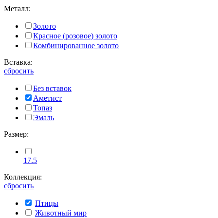
Металл:
Золото
Красное (розовое) золото
Комбинированное золото
Вставка:
сбросить
Без вставок
Аметист
Топаз
Эмаль
Размер:
17.5
Коллекция:
сбросить
Птицы
Животный мир