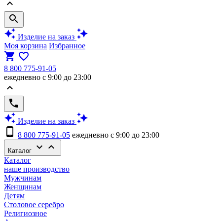
keyboard_arrow_up
search
auto_awesome
auto_awesome
Изделие на заказ
Моя корзина
Избранное
shopping_cart
favorite_border
8 800 775-91-05
ежедневно с 9:00 до 23:00
keyboard_arrow_up
phone
auto_awesome
auto_awesome
Изделие на заказ
phone_android
8 800 775-91-05
ежедневно с 9:00 до 23:00
keyboard_arrow_down
keyboard_arrow_up
Каталог
Каталог
наше производство
Мужчинам
Женщинам
Детям
Столовое серебро
Религиозное