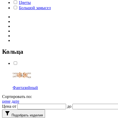
Цветы
Большой замысел
Кольца
Фантазийный
Сортировать по:
цене
дате
Цена от
до
filter_alt
Подобрать изделия