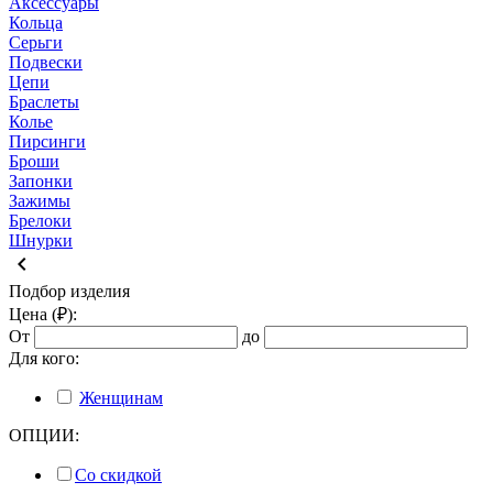
Аксессуары
Кольца
Серьги
Подвески
Цепи
Браслеты
Колье
Пирсинги
Броши
Запонки
Зажимы
Брелоки
Шнурки
keyboard_arrow_left
Подбор изделия
Цена (₽):
От
до
Для кого:
Женщинам
ОПЦИИ:
Со скидкой