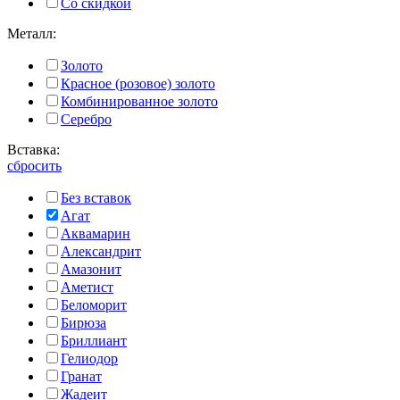
Со скидкой
Металл:
Золото
Красное (розовое) золото
Комбинированное золото
Серебро
Вставка:
сбросить
Без вставок
Агат
Аквамарин
Александрит
Амазонит
Аметист
Беломорит
Бирюза
Бриллиант
Гелиодор
Гранат
Жадеит