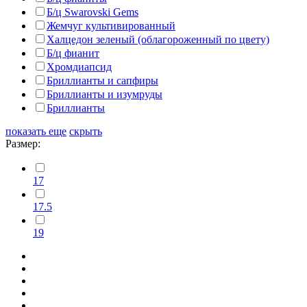
Б/ц Swarovski Gems
Жемчуг культивированный
Халцедон зеленый (облагороженный по цвету)
Б/ц фианит
Хромдиапсид
Бриллианты и сапфиры
Бриллианты и изумруды
Бриллианты
показать еще
скрыть
Размер:
17
17.5
19