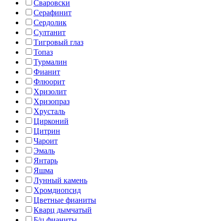
Сваровски
Серафинит
Сердолик
Султанит
Тигровый глаз
Топаз
Турмалин
Фианит
Флюорит
Хризолит
Хризопраз
Хрусталь
Цирконий
Цитрин
Чароит
Эмаль
Янтарь
Яшма
Лунный камень
Хромдиопсид
Цветные фианиты
Кварц дымчатый
Б/ц фианиты