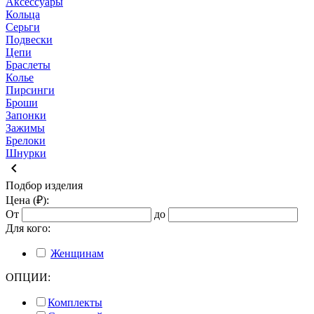
Аксессуары
Кольца
Серьги
Подвески
Цепи
Браслеты
Колье
Пирсинги
Броши
Запонки
Зажимы
Брелоки
Шнурки
keyboard_arrow_left
Подбор изделия
Цена (₽):
От
до
Для кого:
Женщинам
ОПЦИИ:
Комплекты