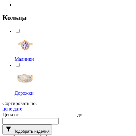
Кольца
Малинки
Дорожки
Сортировать по:
цене
дате
Цена от
до
filter_alt
Подобрать изделия