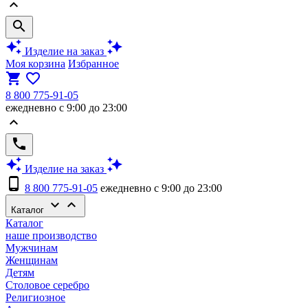
keyboard_arrow_up
search
auto_awesome
auto_awesome
Изделие на заказ
Моя корзина
Избранное
shopping_cart
favorite_border
8 800 775-91-05
ежедневно с 9:00 до 23:00
keyboard_arrow_up
phone
auto_awesome
auto_awesome
Изделие на заказ
phone_android
8 800 775-91-05
ежедневно с 9:00 до 23:00
keyboard_arrow_down
keyboard_arrow_up
Каталог
Каталог
наше производство
Мужчинам
Женщинам
Детям
Столовое серебро
Религиозное