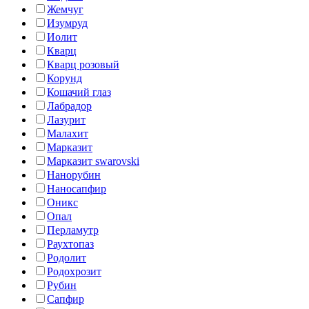
Жемчуг
Изумруд
Иолит
Кварц
Кварц розовый
Корунд
Кошачий глаз
Лабрадор
Лазурит
Малахит
Марказит
Марказит swarovski
Нанорубин
Наносапфир
Оникс
Опал
Перламутр
Раухтопаз
Родолит
Родохрозит
Рубин
Сапфир