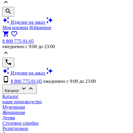
keyboard_arrow_up
search
auto_awesome
auto_awesome
Изделие на заказ
Моя корзина
Избранное
shopping_cart
favorite_border
8 800 775-91-05
ежедневно с 9:00 до 23:00
keyboard_arrow_up
phone
auto_awesome
auto_awesome
Изделие на заказ
phone_android
8 800 775-91-05
ежедневно с 9:00 до 23:00
keyboard_arrow_down
keyboard_arrow_up
Каталог
Каталог
наше производство
Мужчинам
Женщинам
Детям
Столовое серебро
Религиозное