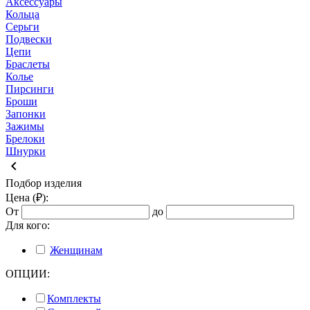
Аксессуары
Кольца
Серьги
Подвески
Цепи
Браслеты
Колье
Пирсинги
Броши
Запонки
Зажимы
Брелоки
Шнурки
keyboard_arrow_left
Подбор изделия
Цена (₽):
От
до
Для кого:
Женщинам
ОПЦИИ:
Комплекты