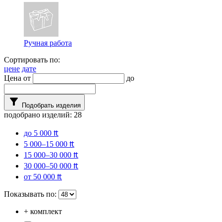
Ручная работа
Сортировать по:
цене
дате
Цена от
до
filter_alt
Подобрать изделия
подобрано изделий:
28
до 5 000 ₶
5 000–15 000 ₶
15 000–30 000 ₶
30 000–50 000 ₶
от 50 000 ₶
Показывать по:
+ комплект