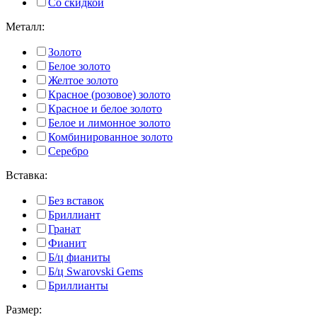
Со скидкой
Металл:
Золото
Белое золото
Желтое золото
Красное (розовое) золото
Красное и белое золото
Белое и лимонное золото
Комбинированное золото
Серебро
Вставка:
Без вставок
Бриллиант
Гранат
Фианит
Б/ц фианиты
Б/ц Swarovski Gems
Бриллианты
Размер: