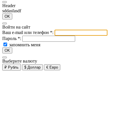
Header
sddasfasdf
OK
Войти на сайт
Ваш e-mail или телефон
*
:
Пароль
*
:
запомнить меня
OK
Выберите валюту
₽
Рубль
$
Доллар
€
Евро