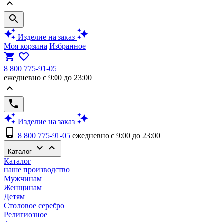
keyboard_arrow_up
search
auto_awesome
auto_awesome
Изделие на заказ
Моя корзина
Избранное
shopping_cart
favorite_border
8 800 775-91-05
ежедневно с 9:00 до 23:00
keyboard_arrow_up
phone
auto_awesome
auto_awesome
Изделие на заказ
phone_android
8 800 775-91-05
ежедневно с 9:00 до 23:00
keyboard_arrow_down
keyboard_arrow_up
Каталог
Каталог
наше производство
Мужчинам
Женщинам
Детям
Столовое серебро
Религиозное