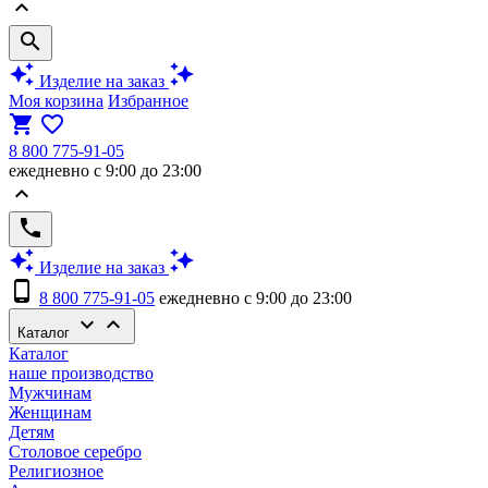
keyboard_arrow_up
search
auto_awesome
auto_awesome
Изделие на заказ
Моя корзина
Избранное
shopping_cart
favorite_border
8 800 775-91-05
ежедневно с 9:00 до 23:00
keyboard_arrow_up
phone
auto_awesome
auto_awesome
Изделие на заказ
phone_android
8 800 775-91-05
ежедневно с 9:00 до 23:00
keyboard_arrow_down
keyboard_arrow_up
Каталог
Каталог
наше производство
Мужчинам
Женщинам
Детям
Столовое серебро
Религиозное