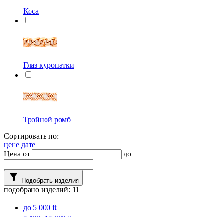
Коса
Глаз куропатки
Тройной ромб
Сортировать по:
цене
дате
Цена от
до
filter_alt
Подобрать изделия
подобрано изделий:
11
до 5 000 ₶