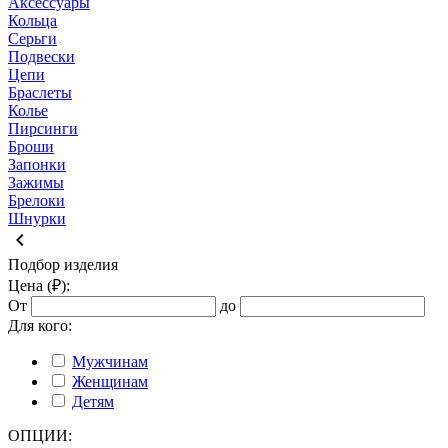
Аксессуары
Кольца
Серьги
Подвески
Цепи
Браслеты
Колье
Пирсинги
Броши
Запонки
Зажимы
Брелоки
Шнурки
keyboard_arrow_left
Подбор изделия
Цена (₽):
От
до
Для кого:
Мужчинам
Женщинам
Детям
ОПЦИИ: