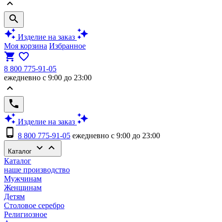
keyboard_arrow_up
search
auto_awesome
auto_awesome
Изделие на заказ
Моя корзина
Избранное
shopping_cart
favorite_border
8 800 775-91-05
ежедневно с 9:00 до 23:00
keyboard_arrow_up
phone
auto_awesome
auto_awesome
Изделие на заказ
phone_android
8 800 775-91-05
ежедневно с 9:00 до 23:00
keyboard_arrow_down
keyboard_arrow_up
Каталог
Каталог
наше производство
Мужчинам
Женщинам
Детям
Столовое серебро
Религиозное