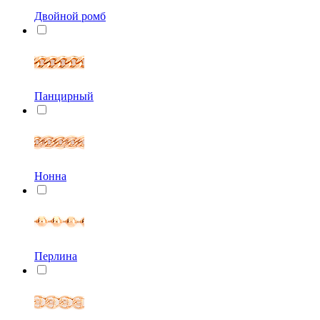
Двойной ромб
Панцирный
Нонна
Перлина