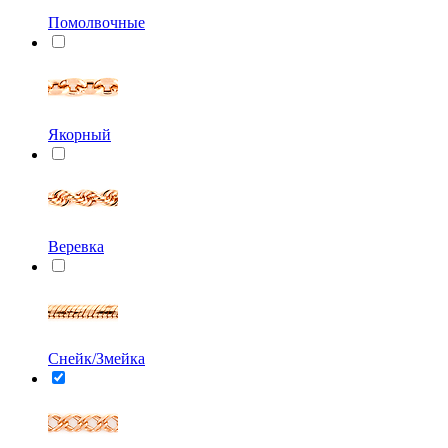
Помолвочные
Якорный
Веревка
Снейк/Змейка