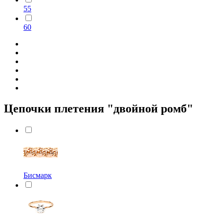
55
60
Цепочки плетения "двойной ромб"
Бисмарк