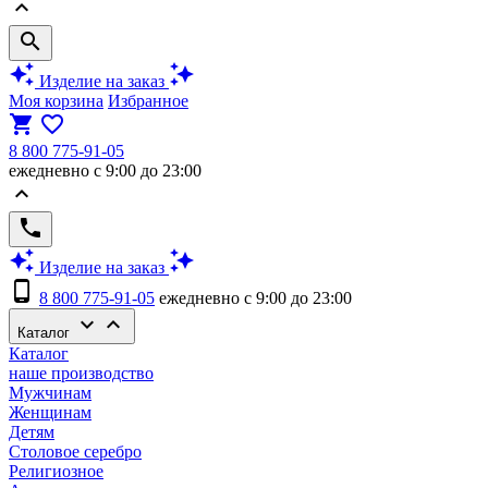
keyboard_arrow_up
search
auto_awesome
auto_awesome
Изделие на заказ
Моя корзина
Избранное
shopping_cart
favorite_border
8 800 775-91-05
ежедневно с 9:00 до 23:00
keyboard_arrow_up
phone
auto_awesome
auto_awesome
Изделие на заказ
phone_android
8 800 775-91-05
ежедневно с 9:00 до 23:00
keyboard_arrow_down
keyboard_arrow_up
Каталог
Каталог
наше производство
Мужчинам
Женщинам
Детям
Столовое серебро
Религиозное