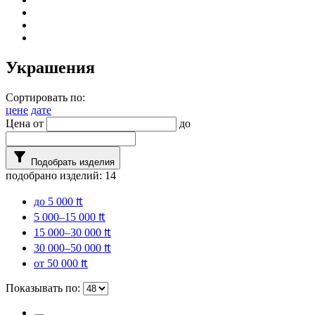
Украшения
Сортировать по:
цене
дате
Цена от
до
filter_alt
Подобрать изделия
подобрано изделий:
14
до 5 000 ₶
5 000–15 000 ₶
15 000–30 000 ₶
30 000–50 000 ₶
от 50 000 ₶
Показывать по: