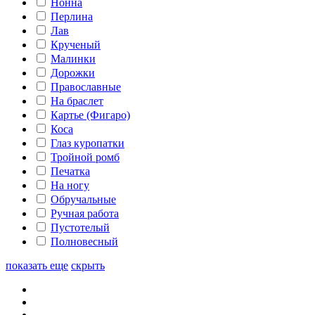
Нонна
Перлина
Лав
Крученый
Малинки
Дорожки
Православные
На браслет
Картье (Фигаро)
Коса
Глаз куропатки
Тройной ромб
Печатка
На ногу
Обручальные
Ручная работа
Пустотелый
Полновесный
показать еще
скрыть