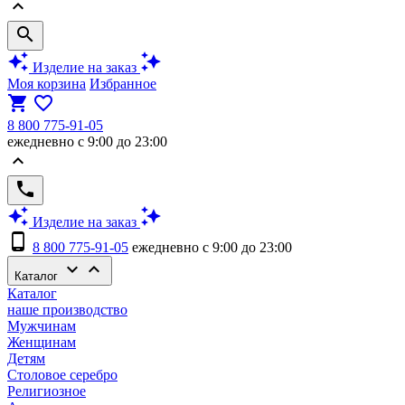
keyboard_arrow_up
search
auto_awesome
auto_awesome
Изделие на заказ
Моя корзина
Избранное
shopping_cart
favorite_border
8 800 775-91-05
ежедневно с 9:00 до 23:00
keyboard_arrow_up
phone
auto_awesome
auto_awesome
Изделие на заказ
phone_android
8 800 775-91-05
ежедневно с 9:00 до 23:00
keyboard_arrow_down
keyboard_arrow_up
Каталог
Каталог
наше производство
Мужчинам
Женщинам
Детям
Столовое серебро
Религиозное