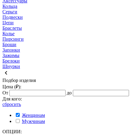
Аксессуары
Кольца
Серьги
Подвески
Цепи
Браслеты
Колье
Пирсинги
Броши
Запонки
Зажимы
Брелоки
Шнурки
keyboard_arrow_left
Подбор изделия
Цена (₽):
От
до
Для кого:
сбросить
Женщинам
Мужчинам
ОПЦИИ: