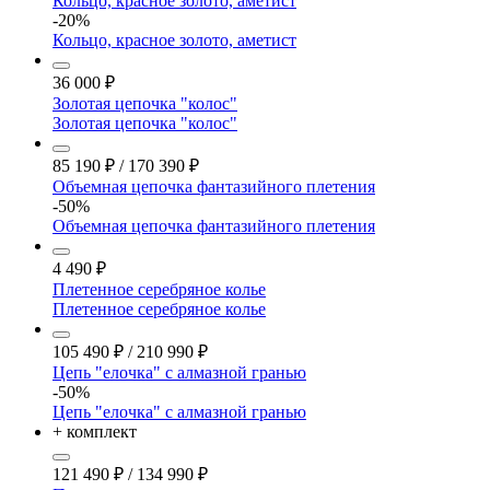
Кольцо, красное золото, аметист
-20%
Кольцо, красное золото, аметист
36 000
₽
Золотая цепочка "колос"
Золотая цепочка "колос"
85 190
₽
/
170 390
₽
Объемная цепочка фантазийного плетения
-50%
Объемная цепочка фантазийного плетения
4 490
₽
Плетенное серебряное колье
Плетенное серебряное колье
105 490
₽
/
210 990
₽
Цепь "елочка" с алмазной гранью
-50%
Цепь "елочка" с алмазной гранью
+ комплект
121 490
₽
/
134 990
₽