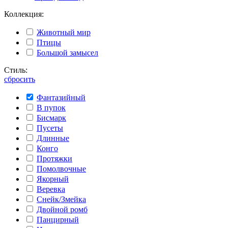
Коллекция:
Животный мир
Птицы
Большой замысел
Стиль:
сбросить
Фантазийный
В пупок
Бисмарк
Пусеты
Длинные
Конго
Протяжки
Помолвочные
Якорный
Веревка
Снейк/Змейка
Двойной ромб
Панцирный