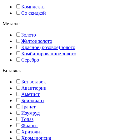
Комплекты
Со скидкой
Металл:
Золото
Желтое золото
Красное (розовое) золото
Комбинированное золото
Серебро
Вставка:
Без вставок
Авантюрин
Аметист
Бриллиант
Гранат
Изумруд
Топаз
Фианит
Хризолит
Хромдиопсид