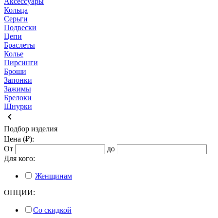
Аксессуары
Кольца
Серьги
Подвески
Цепи
Браслеты
Колье
Пирсинги
Броши
Запонки
Зажимы
Брелоки
Шнурки
keyboard_arrow_left
Подбор изделия
Цена (₽):
От
до
Для кого:
Женщинам
ОПЦИИ:
Со скидкой