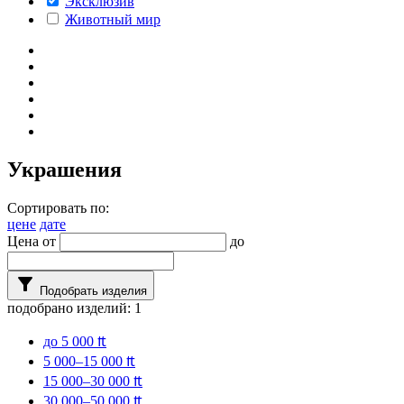
Эксклюзив
Животный мир
Украшения
Сортировать по:
цене
дате
Цена от
до
filter_alt
Подобрать изделия
подобрано изделий:
1
до 5 000 ₶
5 000–15 000 ₶
15 000–30 000 ₶
30 000–50 000 ₶