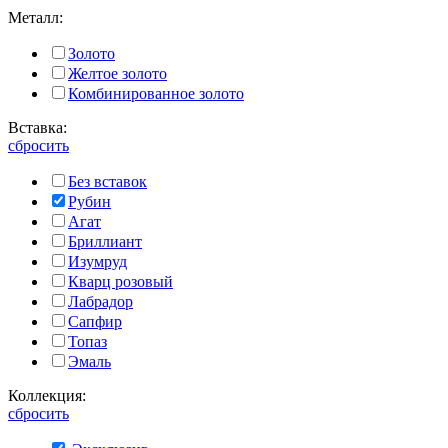
Металл:
Золото
Желтое золото
Комбинированное золото
Вставка:
сбросить
Без вставок
Рубин
Агат
Бриллиант
Изумруд
Кварц розовый
Лабрадор
Сапфир
Топаз
Эмаль
Коллекция:
сбросить