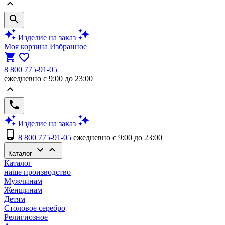
keyboard_arrow_up
search
auto_awesome
auto_awesome
Изделие на заказ
Моя корзина
Избранное
shopping_cart
favorite_border
8 800 775-91-05
ежедневно с 9:00 до 23:00
keyboard_arrow_up
phone
auto_awesome
auto_awesome
Изделие на заказ
phone_android
8 800 775-91-05
ежедневно с 9:00 до 23:00
keyboard_arrow_down
keyboard_arrow_up
Каталог
Каталог
наше производство
Мужчинам
Женщинам
Детям
Столовое серебро
Религиозное