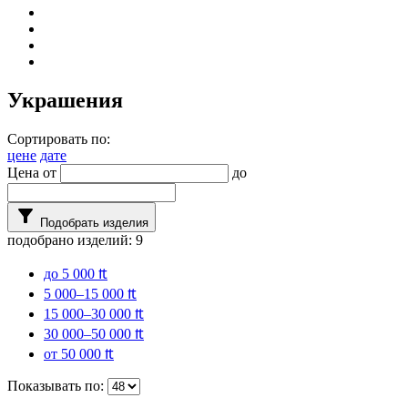
Украшения
Сортировать по:
цене
дате
Цена от
до
filter_alt
Подобрать изделия
подобрано изделий:
9
до 5 000 ₶
5 000–15 000 ₶
15 000–30 000 ₶
30 000–50 000 ₶
от 50 000 ₶
Показывать по: