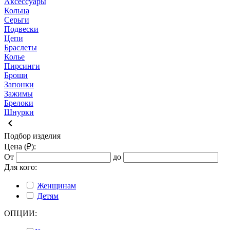
Аксессуары
Кольца
Серьги
Подвески
Цепи
Браслеты
Колье
Пирсинги
Броши
Запонки
Зажимы
Брелоки
Шнурки
keyboard_arrow_left
Подбор изделия
Цена (₽):
От
до
Для кого:
Женщинам
Детям
ОПЦИИ: