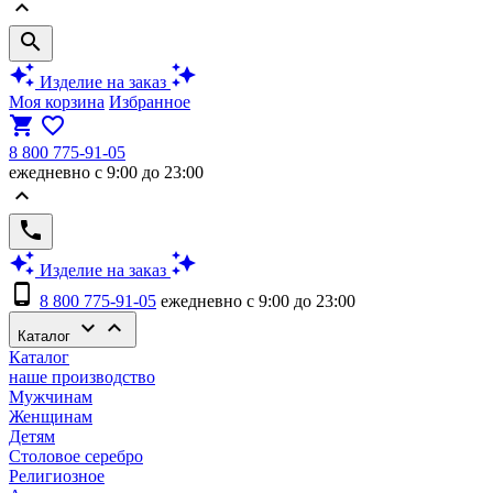
keyboard_arrow_up
search
auto_awesome
auto_awesome
Изделие на заказ
Моя корзина
Избранное
shopping_cart
favorite_border
8 800 775-91-05
ежедневно с 9:00 до 23:00
keyboard_arrow_up
phone
auto_awesome
auto_awesome
Изделие на заказ
phone_android
8 800 775-91-05
ежедневно с 9:00 до 23:00
keyboard_arrow_down
keyboard_arrow_up
Каталог
Каталог
наше производство
Мужчинам
Женщинам
Детям
Столовое серебро
Религиозное