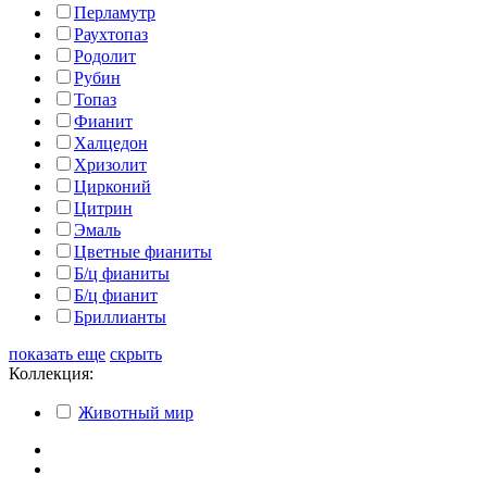
Перламутр
Раухтопаз
Родолит
Рубин
Топаз
Фианит
Халцедон
Хризолит
Цирконий
Цитрин
Эмаль
Цветные фианиты
Б/ц фианиты
Б/ц фианит
Бриллианты
показать еще
скрыть
Коллекция:
Животный мир