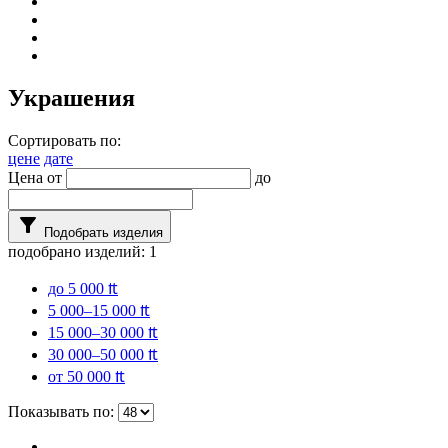
Украшения
Сортировать по:
цене
дате
Цена от
до
filter_alt
Подобрать изделия
подобрано изделий:
1
до 5 000 ₶
5 000–15 000 ₶
15 000–30 000 ₶
30 000–50 000 ₶
от 50 000 ₶
Показывать по: