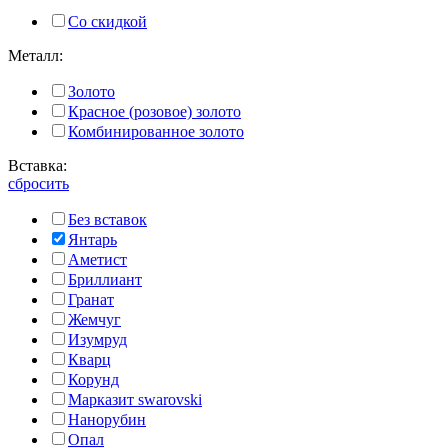
Со скидкой
Металл:
Золото
Красное (розовое) золото
Комбинированное золото
Вставка:
сбросить
Без вставок
Янтарь
Аметист
Бриллиант
Гранат
Жемчуг
Изумруд
Кварц
Корунд
Марказит swarovski
Нанорубин
Опал