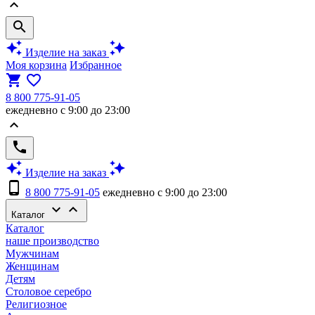
keyboard_arrow_up
search
auto_awesome
auto_awesome
Изделие на заказ
Моя корзина
Избранное
shopping_cart
favorite_border
8 800 775-91-05
ежедневно с 9:00 до 23:00
keyboard_arrow_up
phone
auto_awesome
auto_awesome
Изделие на заказ
phone_android
8 800 775-91-05
ежедневно с 9:00 до 23:00
keyboard_arrow_down
keyboard_arrow_up
Каталог
Каталог
наше производство
Мужчинам
Женщинам
Детям
Столовое серебро
Религиозное