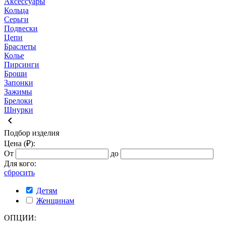
Аксессуары
Кольца
Серьги
Подвески
Цепи
Браслеты
Колье
Пирсинги
Броши
Запонки
Зажимы
Брелоки
Шнурки
keyboard_arrow_left
Подбор изделия
Цена (₽):
От
до
Для кого:
сбросить
Детям
Женщинам
ОПЦИИ: