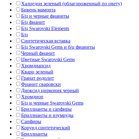
Халцедон зеленый (облагороженный по цвету)
Бивень мамонта
Б/ц и черные фианиты
Б/ц фианит
Б/ц Swarovski Elements
Б/ц
Синтетическая вставка
Б/ц Swarovski Gems и б/ц фианиты
Черный фианит
Цветные Swarovski Gems
Хромдиапсид
Кварц зеленый
Гранат родолит
Фианит сваровски
Диоксид циркония черный
Хромдиоп
Б/ц и черные Swarovski Gems
Бриллианты и сапфиры
Бриллианты и изумруды
Сапфиры
Корунд синтетический
Бриллианты