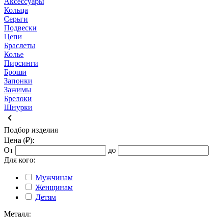
Аксессуары
Кольца
Серьги
Подвески
Цепи
Браслеты
Колье
Пирсинги
Броши
Запонки
Зажимы
Брелоки
Шнурки
keyboard_arrow_left
Подбор изделия
Цена (₽):
От
до
Для кого:
Мужчинам
Женщинам
Детям
Металл: