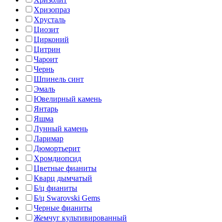
Хризопраз
Хрусталь
Циозит
Цирконий
Цитрин
Чароит
Чернь
Шпинель синт
Эмаль
Ювелирный камень
Янтарь
Яшма
Лунный камень
Ларимар
Дюмортьерит
Хромдиопсид
Цветные фианиты
Кварц дымчатый
Б/ц фианиты
Б/ц Swarovski Gems
Черные фианиты
Жемчуг культивированный