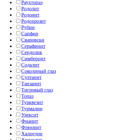
Раухтопаз
Родолит
Родонит
Родохрозит
Рубин
Сапфир
Сваровски
Серафинит
Сердолик
Симберцит
Содалит
Соколиный глаз
Султанит
Танзанит
Тигровый глаз
Топаз
Турквезит
Турмалин
Улексит
Фианит
Флюорит
Халцедон
Хризолит