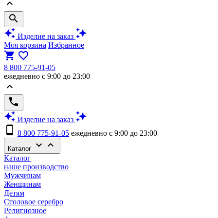
keyboard_arrow_up
search
auto_awesome
auto_awesome
Изделие на заказ
Моя корзина
Избранное
shopping_cart
favorite_border
8 800 775-91-05
ежедневно с 9:00 до 23:00
keyboard_arrow_up
phone
auto_awesome
auto_awesome
Изделие на заказ
phone_android
8 800 775-91-05
ежедневно с 9:00 до 23:00
keyboard_arrow_down
keyboard_arrow_up
Каталог
Каталог
наше производство
Мужчинам
Женщинам
Детям
Столовое серебро
Религиозное