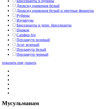
Бриллианты и рубины
Диоксид циркония белый
Диоксид циркония белый и цветные фианиты
Рубины
Изумруды
Бриллианты и черн. бриллианты
Циркон
Сапфир б/ц
Перламутр розовый
Агат зеленый
Перламутр белый
Перламутр черный
показать еще
скрыть
Мусульманам