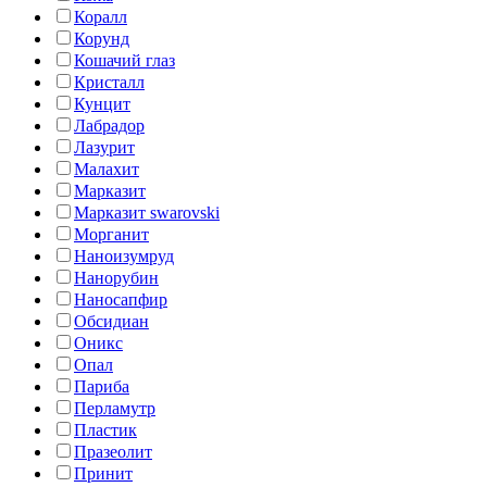
Коралл
Корунд
Кошачий глаз
Кристалл
Кунцит
Лабрадор
Лазурит
Малахит
Марказит
Марказит swarovski
Морганит
Наноизумруд
Нанорубин
Наносапфир
Обсидиан
Оникс
Опал
Париба
Перламутр
Пластик
Празеолит
Принит