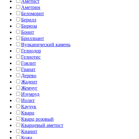
Аметист
Аметрин
Беломорит
Берилл
Бирюза
Бонит
Бриллиант
Вулканический камень
Гелиодор
Гелиотис
Говлит
Гранат
Дерево
Жадеит
Жемчуг
Изумруд
Иолит
Каучук
Кварц
Кварц розовый
Кварцевый аметист
Кианит
Кожа