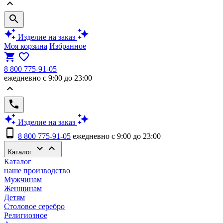
keyboard_arrow_up
search
auto_awesome
auto_awesome
Изделие на заказ
Моя корзина
Избранное
shopping_cart
favorite_border
8 800 775-91-05
ежедневно с 9:00 до 23:00
keyboard_arrow_up
phone
auto_awesome
auto_awesome
Изделие на заказ
phone_android
8 800 775-91-05
ежедневно с 9:00 до 23:00
keyboard_arrow_down
keyboard_arrow_up
Каталог
Каталог
наше производство
Мужчинам
Женщинам
Детям
Столовое серебро
Религиозное