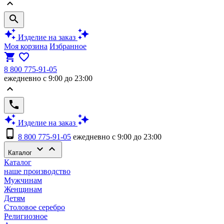
keyboard_arrow_up
search
auto_awesome
auto_awesome
Изделие на заказ
Моя корзина
Избранное
shopping_cart
favorite_border
8 800 775-91-05
ежедневно с 9:00 до 23:00
keyboard_arrow_up
phone
auto_awesome
auto_awesome
Изделие на заказ
phone_android
8 800 775-91-05
ежедневно с 9:00 до 23:00
keyboard_arrow_down
keyboard_arrow_up
Каталог
Каталог
наше производство
Мужчинам
Женщинам
Детям
Столовое серебро
Религиозное