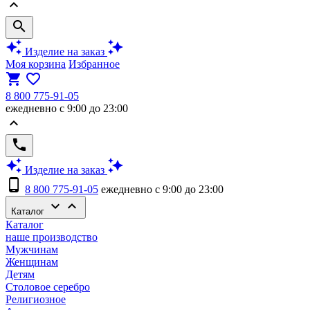
keyboard_arrow_up
search
auto_awesome
auto_awesome
Изделие на заказ
Моя корзина
Избранное
shopping_cart
favorite_border
8 800 775-91-05
ежедневно с 9:00 до 23:00
keyboard_arrow_up
phone
auto_awesome
auto_awesome
Изделие на заказ
phone_android
8 800 775-91-05
ежедневно с 9:00 до 23:00
keyboard_arrow_down
keyboard_arrow_up
Каталог
Каталог
наше производство
Мужчинам
Женщинам
Детям
Столовое серебро
Религиозное