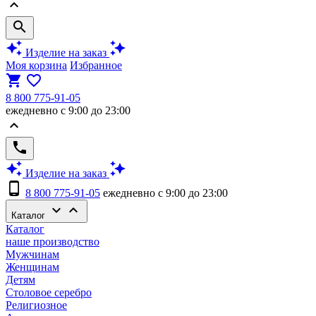
keyboard_arrow_up
search
auto_awesome
auto_awesome
Изделие на заказ
Моя корзина
Избранное
shopping_cart
favorite_border
8 800 775-91-05
ежедневно с 9:00 до 23:00
keyboard_arrow_up
phone
auto_awesome
auto_awesome
Изделие на заказ
phone_android
8 800 775-91-05
ежедневно с 9:00 до 23:00
keyboard_arrow_down
keyboard_arrow_up
Каталог
Каталог
наше производство
Мужчинам
Женщинам
Детям
Столовое серебро
Религиозное