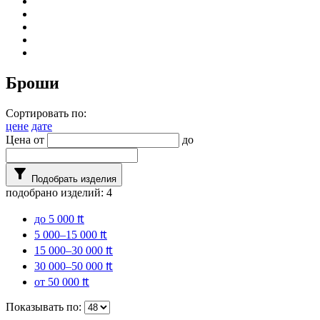
Броши
Сортировать по:
цене
дате
Цена от
до
filter_alt
Подобрать изделия
подобрано изделий:
4
до 5 000 ₶
5 000–15 000 ₶
15 000–30 000 ₶
30 000–50 000 ₶
от 50 000 ₶
Показывать по: