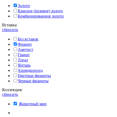
Золото
Красное (розовое) золото
Комбинированное золото
Вставка:
сбросить
Без вставок
Фианит
Аметист
Гранат
Топаз
Янтарь
Хромдиопсид
Цветные фианиты
Черные фианиты
Коллекция:
сбросить
Животный мир