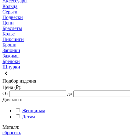
Аксессуары
Кольца
Серьги
Подвески
Цепи
Браслеты
Колье
Пирсинги
Броши
Запонки
Зажимы
Брелоки
Шнурки
keyboard_arrow_left
Подбор изделия
Цена (₽):
От
до
Для кого:
Женщинам
Детям
Металл:
сбросить