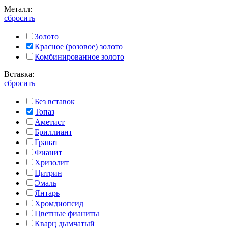
Металл:
сбросить
Золото
Красное (розовое) золото
Комбинированное золото
Вставка:
сбросить
Без вставок
Топаз
Аметист
Бриллиант
Гранат
Фианит
Хризолит
Цитрин
Эмаль
Янтарь
Хромдиопсид
Цветные фианиты
Кварц дымчатый