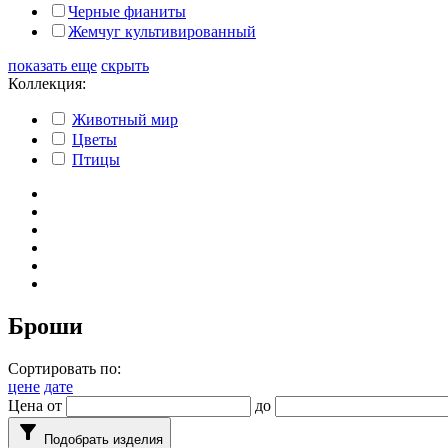
Черные фианиты
Жемчуг культивированный
показать еще
скрыть
Коллекция:
Животный мир
Цветы
Птицы
Броши
Сортировать по:
цене
дате
Цена от
до
filter_alt
Подобрать изделия