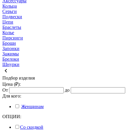
Аксессуары
Кольца
Серьги
Подвески
Цепи
Браслеты
Колье
Пирсинги
Броши
Запонки
Зажимы
Брелоки
Шнурки
keyboard_arrow_left
Подбор изделия
Цена (₽):
От
до
Для кого:
Женщинам
ОПЦИИ:
Со скидкой