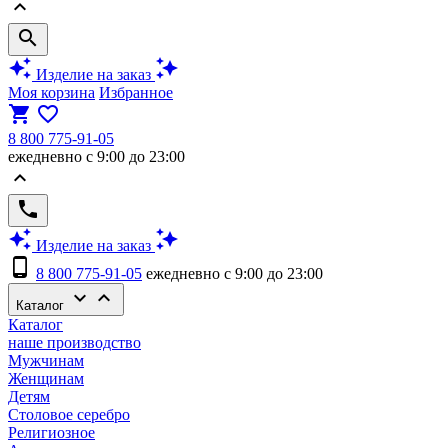
keyboard_arrow_up
search
auto_awesome
auto_awesome
Изделие на заказ
Моя корзина
Избранное
shopping_cart
favorite_border
8 800 775-91-05
ежедневно с 9:00 до 23:00
keyboard_arrow_up
phone
auto_awesome
auto_awesome
Изделие на заказ
phone_android
8 800 775-91-05
ежедневно с 9:00 до 23:00
keyboard_arrow_down
keyboard_arrow_up
Каталог
Каталог
наше производство
Мужчинам
Женщинам
Детям
Столовое серебро
Религиозное