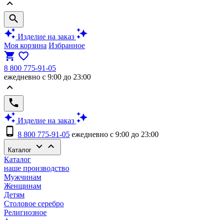
keyboard_arrow_up
search
auto_awesome
auto_awesome
Изделие на заказ
Моя корзина
Избранное
shopping_cart
favorite_border
8 800 775-91-05
ежедневно с 9:00 до 23:00
keyboard_arrow_up
phone
auto_awesome
auto_awesome
Изделие на заказ
phone_android
8 800 775-91-05
ежедневно с 9:00 до 23:00
keyboard_arrow_down
keyboard_arrow_up
Каталог
Каталог
наше производство
Мужчинам
Женщинам
Детям
Столовое серебро
Религиозное