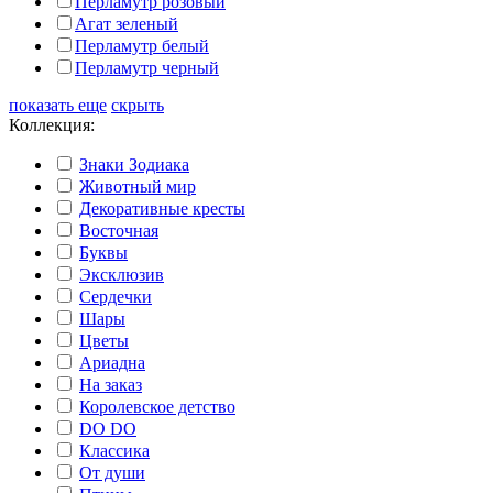
Перламутр розовый
Агат зеленый
Перламутр белый
Перламутр черный
показать еще
скрыть
Коллекция:
Знаки Зодиака
Животный мир
Декоративные кресты
Восточная
Буквы
Эксклюзив
Сердечки
Шары
Цветы
Ариадна
На заказ
Королевское детство
DO DO
Классика
От души