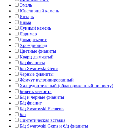
Эмаль
Ювелирный камень
Янтарь
Яшма
Лунный камень
Ларимар
Дюмортьерит
Хромдиопсид
Цветные фианиты
Кварц дымчатый
Б/ц фианиты
Б/ц Swarovski Gems
Черные фианиты
Жемчуг культивированный
Халцедон зеленый (облагороженный по цвету)
Бивень мамонта
Б/ц и черные фианиты
Б/ц фианит
Б/ц Swarovski Elements
Б/ц
Синтетическая вставка
Б/ц Swarovski Gems и б/ц фианиты