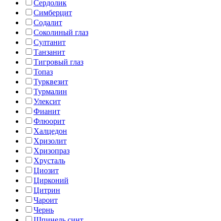
Сердолик
Симберцит
Содалит
Соколиный глаз
Султанит
Танзанит
Тигровый глаз
Топаз
Турквезит
Турмалин
Улексит
Фианит
Флюорит
Халцедон
Хризолит
Хризопраз
Хрусталь
Циозит
Цирконий
Цитрин
Чароит
Чернь
Шпинель синт