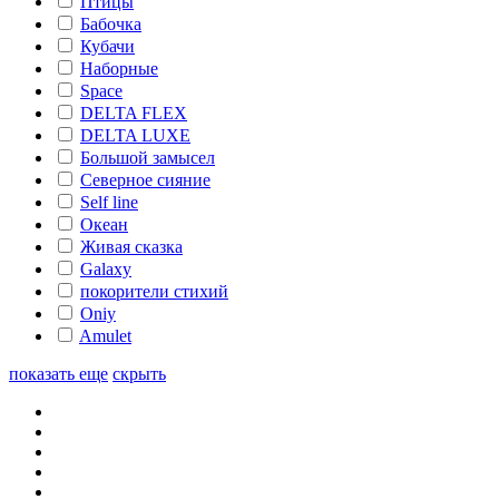
Птицы
Бабочка
Кубачи
Наборные
Space
DELTA FLEX
DELTA LUXE
Большой замысел
Северное сияние
Self line
Океан
Живая сказка
Galaxy
покорители стихий
Oniy
Amulet
показать еще
скрыть