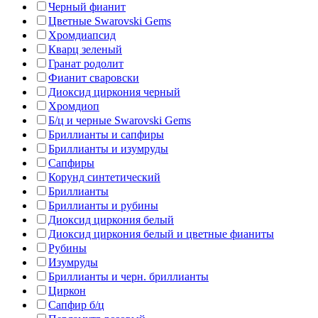
Черный фианит
Цветные Swarovski Gems
Хромдиапсид
Кварц зеленый
Гранат родолит
Фианит сваровски
Диоксид циркония черный
Хромдиоп
Б/ц и черные Swarovski Gems
Бриллианты и сапфиры
Бриллианты и изумруды
Сапфиры
Корунд синтетический
Бриллианты
Бриллианты и рубины
Диоксид циркония белый
Диоксид циркония белый и цветные фианиты
Рубины
Изумруды
Бриллианты и черн. бриллианты
Циркон
Сапфир б/ц