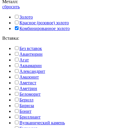
Металл:
сбросить
Золото
Красное (розовое) золото
Комбинированное золото
Вставка:
Без вставок
Авантюрин
Агат
Аквамарин
Александрит
Амазонит
Аметист
Аметрин
Беломорит
Берилл
Бирюза
Бонит
Бриллиант
Вулканический камень