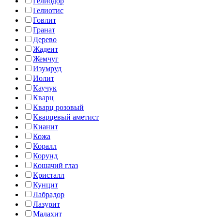
Гелиодор
Гелиотис
Говлит
Гранат
Дерево
Жадеит
Жемчуг
Изумруд
Иолит
Каучук
Кварц
Кварц розовый
Кварцевый аметист
Кианит
Кожа
Коралл
Корунд
Кошачий глаз
Кристалл
Кунцит
Лабрадор
Лазурит
Малахит