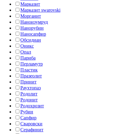
Марказит
Марказит swarovski
Морганит
Наноизумруд
Нанорубин
Наносапфир
Обсидиан
Оникс
Опал
Париба
Перламутр
Пластик
Празеолит
Принит
Раухтопаз
Родолит
Родонит
Родохрозит
Рубин
Сапфир
Сваровски
Серафинит