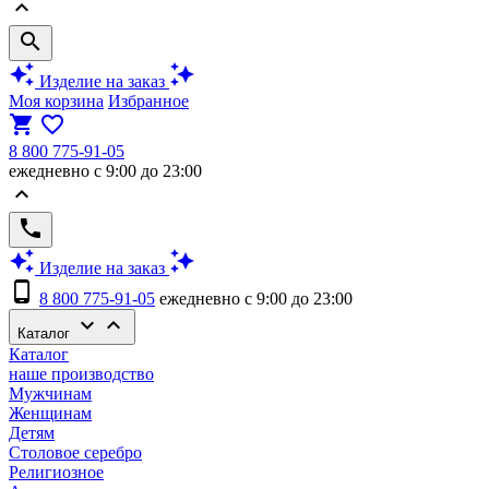
keyboard_arrow_up
search
auto_awesome
auto_awesome
Изделие на заказ
Моя корзина
Избранное
shopping_cart
favorite_border
8 800 775-91-05
ежедневно с 9:00 до 23:00
keyboard_arrow_up
phone
auto_awesome
auto_awesome
Изделие на заказ
phone_android
8 800 775-91-05
ежедневно с 9:00 до 23:00
keyboard_arrow_down
keyboard_arrow_up
Каталог
Каталог
наше производство
Мужчинам
Женщинам
Детям
Столовое серебро
Религиозное