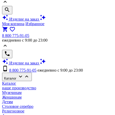
keyboard_arrow_up
search
auto_awesome
auto_awesome
Изделие на заказ
Моя корзина
Избранное
shopping_cart
favorite_border
8 800 775-91-05
ежедневно с 9:00 до 23:00
keyboard_arrow_up
phone
auto_awesome
auto_awesome
Изделие на заказ
phone_android
8 800 775-91-05
ежедневно с 9:00 до 23:00
keyboard_arrow_down
keyboard_arrow_up
Каталог
Каталог
наше производство
Мужчинам
Женщинам
Детям
Столовое серебро
Религиозное