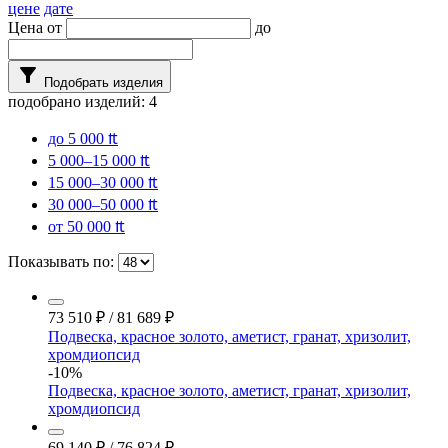
цене
дате
Цена от
до
filter_alt
Подобрать изделия
подобрано изделий:
4
до 5 000 ₶
5 000–15 000 ₶
15 000–30 000 ₶
30 000–50 000 ₶
от 50 000 ₶
Показывать по:
73 510
₽
/
81 689
₽
Подвеска, красное золото, аметист, гранат, хризолит,
хромдиопсид
-10%
Подвеска, красное золото, аметист, гранат, хризолит,
хромдиопсид
69 140
₽
/
76 824
₽