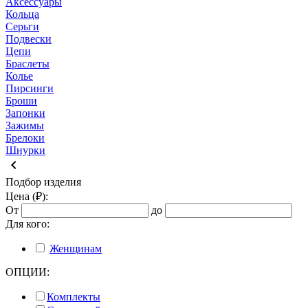
Аксессуары
Кольца
Серьги
Подвески
Цепи
Браслеты
Колье
Пирсинги
Броши
Запонки
Зажимы
Брелоки
Шнурки
keyboard_arrow_left
Подбор изделия
Цена (₽):
От
до
Для кого:
Женщинам
ОПЦИИ:
Комплекты