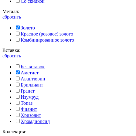
Со скидкой
Металл:
сбросить
Золото
Красное (розовое) золото
Комбинированное золото
Вставка:
сбросить
Без вставок
Аметист
Авантюрин
Бриллиант
Гранат
Изумруд
Топаз
Фианит
Хризолит
Хромдиопсид
Коллекция: